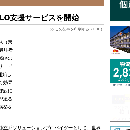
LO支援サービスを開始
>>
この記事を印刷する（PDF）
ス（東
管理者
戦略の
サービ
提供開始し
対効果
課題に
が迫る
構築を
独立系ソリューションプロバイダーとして、世界