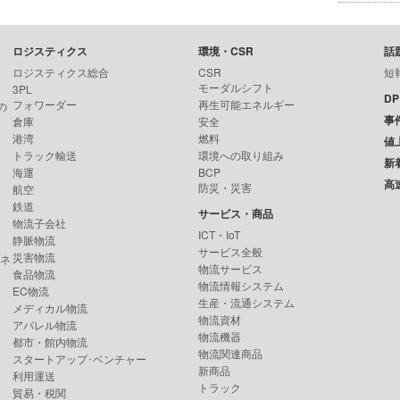
ロジスティクス
環境・CSR
話
ロジスティクス総合
CSR
短
モーダルシフト
3PL
D
フォワーダー
再生可能エネルギー
の
事
倉庫
安全
港湾
燃料
値
トラック輸送
環境への取り組み
新
海運
BCP
高
防災・災害
航空
鉄道
サービス・商品
物流子会社
ICT・IoT
静脈物流
サービス全般
災害物流
ンネ
物流サービス
食品物流
物流情報システム
EC物流
生産・流通システム
メディカル物流
物流資材
アパレル物流
物流機器
都市・館内物流
物流関連商品
スタートアップ･ベンチャー
新商品
利用運送
トラック
貿易・税関