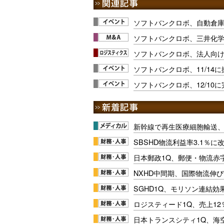
ソフトバンクロボ、自動倉
ソフトバンクロボ、三井化学
ソフトバンクロボ、法人向け物
ソフトバンクロボ、11/14
ソフトバンクロボ、12/10
新幹線で再生医療細胞輸送
SBSHD物流利益率3.1％
日本郵政1Q、郵便・物流赤
NXHD中間期、国際物流伸び
SGHD1Q、モリソン連結効
ロジスティード1Q、売上1
日本トランスシティ1Q、海