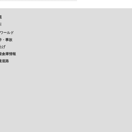
題
報
Pワールド
件・事故
上げ
着倉庫情報
速道路