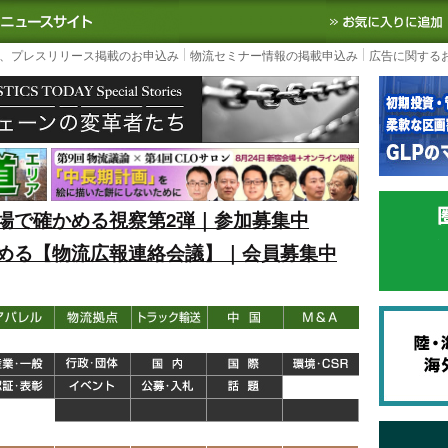
S TODAY｜国内最大の物流ニュースサイト
3PL, SCMなど国内外の最新の物流
、プレスリリース掲載のお申込み
物流セミナー情報の掲載申込み
広告に関する
場で確かめる視察第2弾｜参加募集中
める【物流広報連絡会議】｜会員募集中