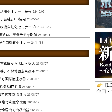
庫活用セミナー｜短報
22/10/05
子会社とPS協定
25/05/20
流自動化セミナー3/12
25/02/17
に搬送ロボ実機デモを開催
25/10/24
に完全自動化セミナー
24/11/18
、首都圏から名阪へ拡大
26/08/07
に改善、不採算拠点も改革
26/08/07
字も国際物流改善
26/08/07
営業益57％増
26/08/07
果で営業益15％増
26/08/07
2％増で利益率改善
26/08/07
空輸送増で増収増益
26/08/07