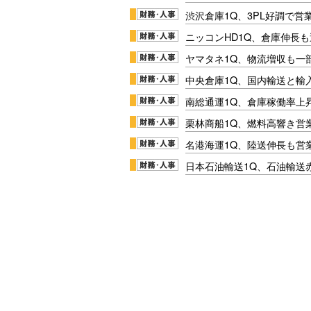
渋沢倉庫1Q、3PL好調で営
ニッコンHD1Q、倉庫伸長
ヤマタネ1Q、物流増収も一
中央倉庫1Q、国内輸送と輸
南総通運1Q、倉庫稼働率上
栗林商船1Q、燃料高響き営
名港海運1Q、陸送伸長も営業
日本石油輸送1Q、石油輸送