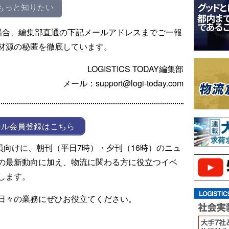
もっと知りたい
場合、編集部直通の下記メールアドレスまでご一報
材源の秘匿を徹底しています。
LOGISTICS TODAY編集部
メール：support@logi-today.com
ール会員登録はこちら
ール会員向けに、朝刊（平日7時）・夕刊（16時）のニュ
の最新動向に加え、物流に関わる方に役立つイベ
します。
日々の業務にぜひお役立てください。