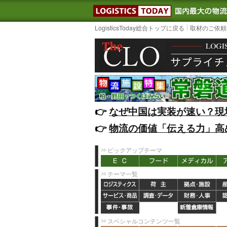
LOGISTIC
LogisticsToday総合トップに戻る
取材のご依頼
👉️
なぜ中国は実装が速い？現
👉️
物流の価値「伝える力」高
ピックアップテーマ
テーマ一覧
スペシャルコンテンツ一覧