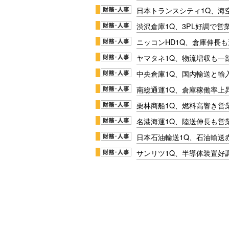
日本トランスシティ1Q、海
渋沢倉庫1Q、3PL好調で営
ニッコンHD1Q、倉庫伸長
ヤマタネ1Q、物流増収も一
中央倉庫1Q、国内輸送と輸
南総通運1Q、倉庫稼働率上
栗林商船1Q、燃料高響き営
名港海運1Q、陸送伸長も営業
日本石油輸送1Q、石油輸送
サンリツ1Q、半導体装置好調