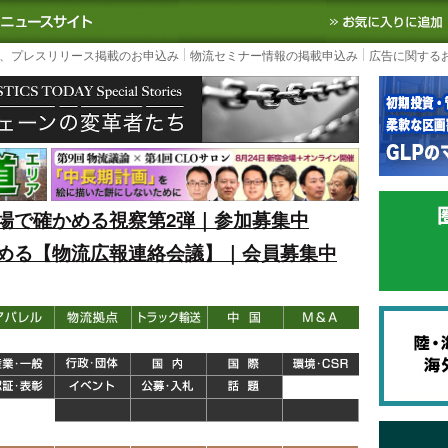
S TODAY｜国内最大の物流ニュースサイト
3PL, SCMなど国内外の最新の物流
、プレスリリース掲載のお申込み
物流セミナー情報の掲載申込み
広告に関する
場で確かめる視察第2弾｜参加募集中
める【物流広報連絡会議】｜会員募集中