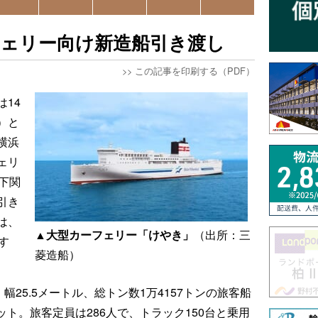
フェリー向け新造船引き渡し
>>
この記事を印刷する（PDF）
14
）と
横浜
ェリ
下関
引き
は、
▲大型カーフェリー「けやき」
（出所：三
す
菱造船）
幅25.5メートル、総トン数1万4157トンの旅客船
ット。旅客定員は286人で、トラック150台と乗用