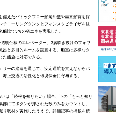
を備えたバトックフロー船尾船型や垂直船首を採
ンチローリングタンクとフィンスタビライザを組
来船比で5％の省エネを実現した。
や透明仕様のエレベーター、2層吹き抜けのフォワ
風呂と多目的ルームを設置する。船室は多様なタ
じた船旅に対応できる。
ェリーの建造を通じて、安定運航を支えながらパ
、海上交通の活性化と環境保全に寄与する。
るいは「続報を知りたい」場合、下の「もっと知り
集部にてボタンが押された数のみをカウントし、
掘り取材を実施したうえで、詳細記事の掲載を積