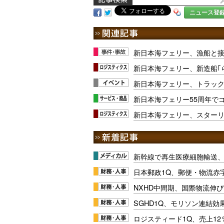
ニュース登
新日本海フェリー、漁船と接
新日本海フェリー、新造船｢
新日本海フェリー、トラック
新日本海フェリー55周年で
新日本海フェリー、スターリン
新幹線で再生医療細胞輸送
日本郵政1Q、郵便・物流赤
NXHD中間期、国際物流伸び
SGHD1Q、モリソン連結効
ロジスティード1Q、売上1