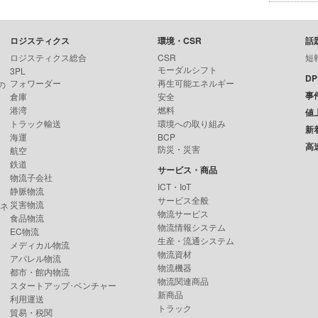
ロジスティクス
環境・CSR
話
ロジスティクス総合
CSR
短
モーダルシフト
3PL
D
フォワーダー
再生可能エネルギー
の
事
倉庫
安全
港湾
燃料
値
トラック輸送
環境への取り組み
新
海運
BCP
高
防災・災害
航空
鉄道
サービス・商品
物流子会社
ICT・IoT
静脈物流
サービス全般
災害物流
ンネ
物流サービス
食品物流
物流情報システム
EC物流
生産・流通システム
メディカル物流
物流資材
アパレル物流
物流機器
都市・館内物流
物流関連商品
スタートアップ･ベンチャー
新商品
利用運送
トラック
貿易・税関