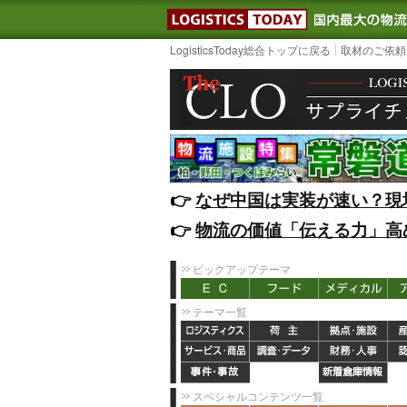
LOGISTIC
LogisticsToday総合トップに戻る
取材のご依頼
👉️
なぜ中国は実装が速い？現
👉️
物流の価値「伝える力」高
ピックアップテーマ
テーマ一覧
スペシャルコンテンツ一覧