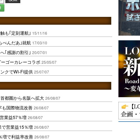
録
触も｢定刻運航｣
15/11/16
らべんだあ｣就航
17/03/10
へ｢感謝の割引｣
20/07/01
ゴーゴーカレーコラボ
25/05/07
クでWi-Fi提供
25/07/07
、首都圏から名阪へ拡大
26/08/07
字も国際物流改善
26/08/07
営業益57％増
26/08/07
果で営業益15％増
26/08/07
2％増で利益率改善
26/08/07