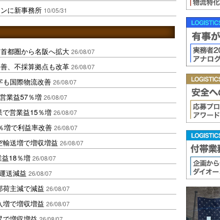
ミンに新事務所
10/05/31
、首都圏から名阪へ拡大
26/08/07
に改善、不採算拠点も改革
26/08/07
字も国際物流改善
26/08/07
営業益57％増
26/08/07
果で営業益15％増
26/08/07
2％増で利益率改善
26/08/07
空輸送増で増収増益
26/08/07
業益18％増
26/08/07
も運送減益
26/08/07
部荷主減で減益
26/08/07
入増で増収増益
26/08/07
昇で増収増益
26/08/07