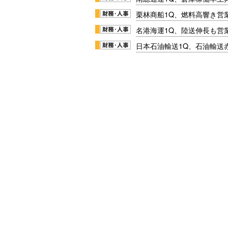
栗林商船1Q、燃料高響き営
名港海運1Q、陸送伸長も営業
日本石油輸送1Q、石油輸送