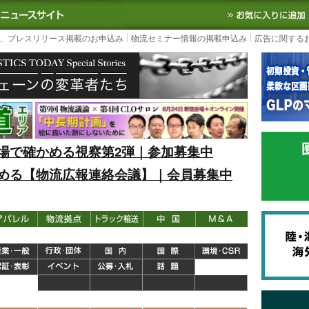
S TODAY｜国内最大の物流ニュースサイト
3PL, SCMなど国内外の最新の物流
、プレスリリース掲載のお申込み
物流セミナー情報の掲載申込み
広告に関する
場で確かめる視察第2弾｜参加募集中
める【物流広報連絡会議】｜会員募集中