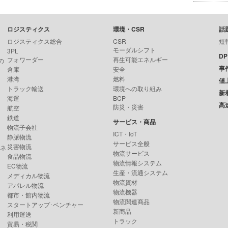
ロジスティクス
環境・CSR
話
ロジスティクス総合
CSR
短
モーダルシフト
3PL
D
フォワーダー
再生可能エネルギー
の
事
倉庫
安全
港湾
燃料
値
トラック輸送
環境への取り組み
新
海運
BCP
高
防災・災害
航空
鉄道
サービス・商品
物流子会社
ICT・IoT
静脈物流
サービス全般
災害物流
ンネ
物流サービス
食品物流
物流情報システム
EC物流
生産・流通システム
メディカル物流
物流資材
アパレル物流
物流機器
都市・館内物流
物流関連商品
スタートアップ･ベンチャー
新商品
利用運送
トラック
貿易・税関