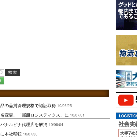
録
宙品の品質管理規格で認証取得
10/06/25
に社名変更、「郵船ロジスティクス」に
10/07/01
のパナルピナ代理店を解消
10/08/04
後に本社移転
10/07/30