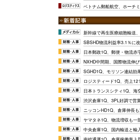
ベトナム郵船航空、ホーチ
新幹線で再生医療細胞輸送
SBSHD物流利益率3.1％
日本郵政1Q、郵便・物流赤
NXHD中間期、国際物流伸び
SGHD1Q、モリソン連結効
ロジスティード1Q、売上1
日本トランスシティ1Q、海
渋沢倉庫1Q、3PL好調で営
ニッコンHD1Q、倉庫伸長
ヤマタネ1Q、物流増収も一
中央倉庫1Q、国内輸送と輸
南総通運1Q、倉庫稼働率上