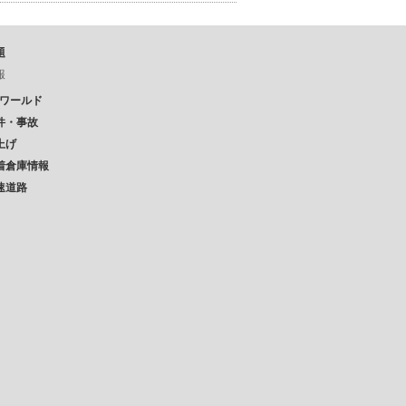
題
報
Pワールド
件・事故
上げ
着倉庫情報
速道路