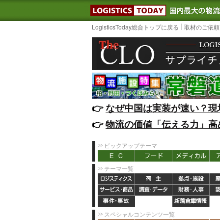
LOGISTIC
LogisticsToday総合トップに戻る
取材のご依頼
👉️
なぜ中国は実装が速い？現
👉️
物流の価値「伝える力」高
ピックアップテーマ
テーマ一覧
スペシャルコンテンツ一覧