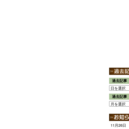
過去記事
過去記事
11月26日