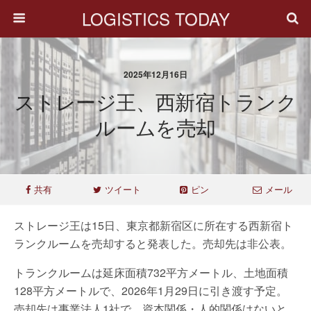
LOGISTICS TODAY
2025年12月16日
ストレージ王、西新宿トランク
ルームを売却
共有
ツイート
ピン
メール
ストレージ王は15日、東京都新宿区に所在する西新宿ト
ランクルームを売却すると発表した。売却先は非公表。
トランクルームは延床面積732平方メートル、土地面積
128平方メートルで、2026年1月29日に引き渡す予定。
売却先は事業法人1社で、資本関係・人的関係はないと