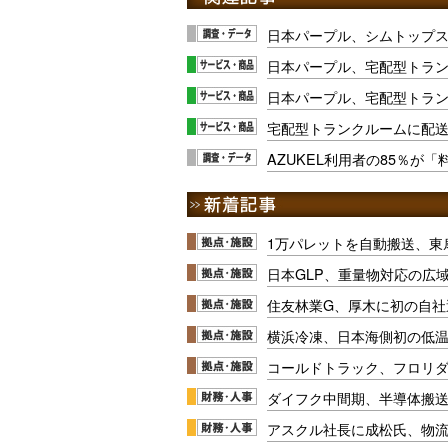
日本パープル、シムトップ
日本パープル、宅配型トラン
日本パープル、宅配型トラ
宅配型トランクルームに配
AZUKEL利用者の85％が
1万パレットを自動搬送、東
日本GLP、重量物対応の広
住友林業G、厚木に初の自社
横浜冷凍、日本海側初の低
コールドトラック、フロリ
ダイフク中間期、半導体搬
アスクル社長に成松氏、物