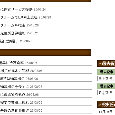
スに保管サービス提供
25/07/24
クルームでEX向上支援
25/08/29
ンクルームを推進
25/10/28
送先住所登録機能
25/05/21
「料金に満足」
25/08/28
扇島に冷凍倉庫
26/08/06
域拠点が厚木に完成
26/08/06
過去記事
運営型物流拠点
26/08/06
温物流拠点を長岡に
過去記事
26/08/06
ダに低温物流拠点
26/08/06
送需要で業績上振れ
26/08/06
流基盤の進化を推進
26/08/06
11月26日