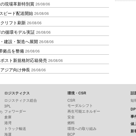
賞の現場革新特別賞
26/08/06
しスピード配送開始
26/08/06
ークリフト刷新
26/08/06
材の循環モデル実証
26/08/06
物流・建設・製造へ展開
26/08/06
帯拠点を整備
26/08/06
クポスト新規格対応箱発売
26/08/06
・アジア向け伸長
26/08/06
ロジスティクス
環境・CSR
話
ロジスティクス総合
CSR
短
モーダルシフト
3PL
D
フォワーダー
再生可能エネルギー
の
事
倉庫
安全
港湾
燃料
値
トラック輸送
環境への取り組み
新
海運
BCP