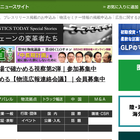
S TODAY｜国内最大の物流ニュースサイト
3PL, SCMなど国内外の最新の物流
、プレスリリース掲載のお申込み
物流セミナー情報の掲載申込み
広告に関する
場で確かめる視察第2弾｜参加募集中
める【物流広報連絡会議】｜会員募集中