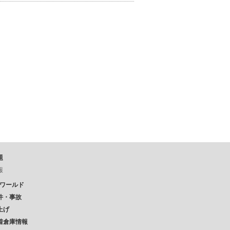
題
報
Pワールド
件・事故
上げ
着倉庫情報