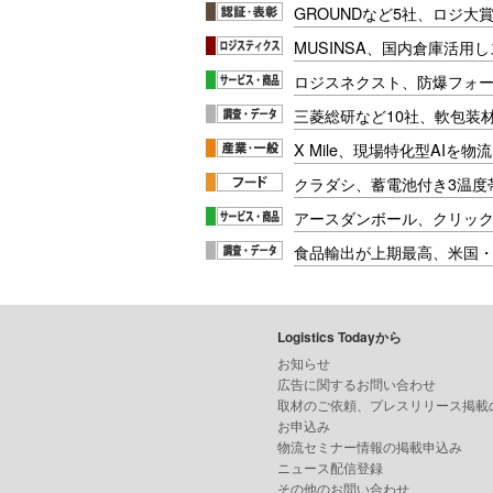
GROUNDなど5社、ロジ大
MUSINSA、国内倉庫活用
ロジスネクスト、防爆フォ
三菱総研など10社、軟包装
X Mile、現場特化型AIを
クラダシ、蓄電池付き3温度
アースダンボール、クリッ
食品輸出が上期最高、米国
Logistics Todayから
お知らせ
広告に関するお問い合わせ
取材のご依頼、プレスリリース掲載
お申込み
物流セミナー情報の掲載申込み
ニュース配信登録
その他のお問い合わせ