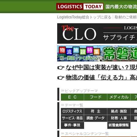
LOGISTIC
LogisticsToday総合トップに戻る
取材のご依頼
👉️
なぜ中国は実装が速い？現
👉️
物流の価値「伝える力」高
ピックアップテーマ
テーマ一覧
スペシャルコンテンツ一覧