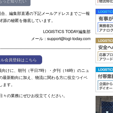
もっと知りたい
場合、編集部直通の下記メールアドレスまでご一報
材源の秘匿を徹底しています。
LOGISTICS TODAY編集部
メール：support@logi-today.com
ール会員登録はこちら
ール会員向けに、朝刊（平日7時）・夕刊（16時）のニュ
の最新動向に加え、物流に関わる方に役立つイベ
します。
日々の業務にぜひお役立てください。