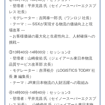
・登壇者：平井克昌 氏（セイノースーパーエクスプ
レス 社長）
・モデレーター：吉岡泰一郎 氏（ワンロジ 社長）
・テーマ：― SSXが実現する物流の価値向上と現
場改革 ―
～お客様価値の最大化と生産性向上、人材確保への
挑戦～
③13時40分-14時00分：セッション2
・登壇者：山崎俊佑 氏（ジェイアール東日本物流
品質サービス改革部 次長）
・モデレーター：赤澤裕介（LOGISTICS TODAY 社
長 兼 編集長）
・テーマ：JR東日本物流の人財活躍への取組み
④14時00分-14時40分：セッション3
・登壇者：平井克昌 氏（セイノースーパーエクスプ
レス 社長）、山崎俊佑 氏（ジェイアール東日本物