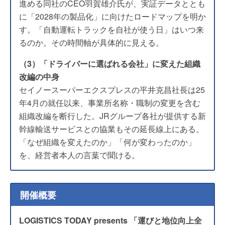
進める同社のCEO羽賀雄介氏が、実証データととも
に「2028年の製品化」に向けたロードマップを明か
す。「自動運転トラックを自社が使う日」はいつ来
るのか。その時間軸が具体的に見える。
（3）「ドライバーに選ばれる会社」に変えた組織
改編の中身
セイノースーパーエクスプレスの平井克昌社長は25
年4月の就任以来、事業所名称・職制の変更を含む
組織改編を断行した。JRグループ各社が提供する新
幹線輸送サービスとの協業もその延長線上にある。
「なぜ組織を変えたのか」「何が変わったのか」
を、経営者本人の言葉で聞ける。
開催概要
LOGISTICS TODAY presents 「運びと地位向上全