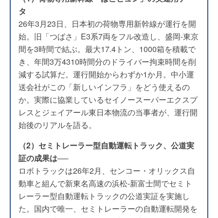
タ
26年3月23日、日本初の荷物専用新幹線が運行を開
始。旧「つばさ」E3系7両をフル改造し、盛岡-東京
間を3時間で結ぶ。最大17.4トン、1000箱を積載で
き、年間3万4310時間分のドライバー拘束時間を削
減する試算だ。運行開始からわずか1か月。中小運
送会社がこの「新しいインフラ」をどう使えるの
か。実際に協業しているセイノースーパーエクスプ
レスとジェイアール東日本物流の当事者が、運行開
始後のリアルを語る。
（2）セミトレーラー型自動運転トラック、公道実
証の成果は──
ロボトラックは26年2月、センコー・オリックス自
動車と組んで新東名高速の浜松-新富士間でセミト
レーラー型自動運転トラックの公道実証を実施し
た。国内で唯一、セミトレーラーの自動運転開発を