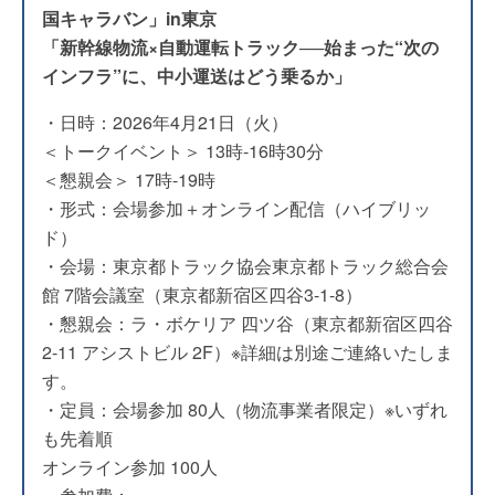
国キャラバン」in東京
「新幹線物流×自動運転トラック──始まった“次の
インフラ”に、中小運送はどう乗るか」
・日時：2026年4月21日（火）
＜トークイベント＞ 13時-16時30分
＜懇親会＞ 17時-19時
・形式：会場参加＋オンライン配信（ハイブリッ
ド）
・会場：東京都トラック協会東京都トラック総合会
館 7階会議室（東京都新宿区四谷3-1-8）
・懇親会：ラ・ボケリア 四ツ谷（東京都新宿区四谷
2-11 アシストビル 2F）※詳細は別途ご連絡いたしま
す。
・定員：会場参加 80人（物流事業者限定）※いずれ
も先着順
オンライン参加 100人