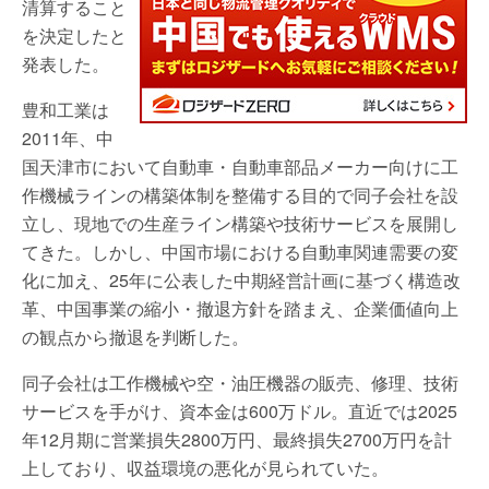
清算すること
を決定したと
発表した。
豊和工業は
2011年、中
国天津市において自動車・自動車部品メーカー向けに工
作機械ラインの構築体制を整備する目的で同子会社を設
立し、現地での生産ライン構築や技術サービスを展開し
てきた。しかし、中国市場における自動車関連需要の変
化に加え、25年に公表した中期経営計画に基づく構造改
革、中国事業の縮小・撤退方針を踏まえ、企業価値向上
の観点から撤退を判断した。
同子会社は工作機械や空・油圧機器の販売、修理、技術
サービスを手がけ、資本金は600万ドル。直近では2025
年12月期に営業損失2800万円、最終損失2700万円を計
上しており、収益環境の悪化が見られていた。