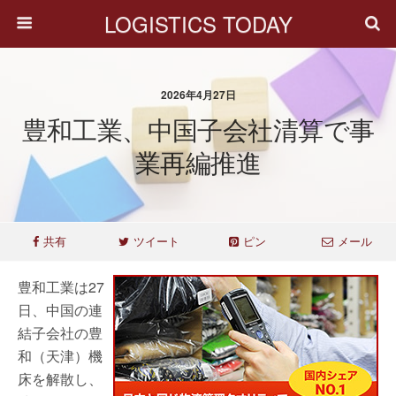
LOGISTICS TODAY
2026年4月27日
豊和工業、中国子会社清算で事
業再編推進
共有
ツイート
ピン
メール
豊和工業は27
日、中国の連
結子会社の豊
和（天津）機
床を解散し、