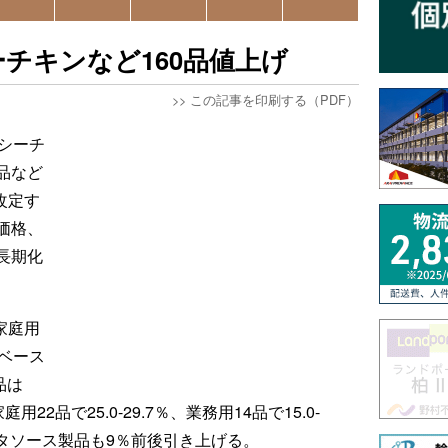
チキンなど160品値上げ
>>
この記事を印刷する（PDF）
シーチ
品など
改定す
価格、
長期化
家庭用
ベース
品は
用22品で25.0-29.7％、業務用14品で15.0-
スタソース製品も9％前後引き上げる。