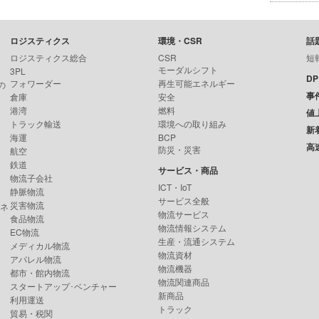
ロジスティクス
環境・CSR
話
ロジスティクス総合
CSR
短
モーダルシフト
3PL
D
フォワーダー
再生可能エネルギー
の
事
倉庫
安全
港湾
燃料
値
トラック輸送
環境への取り組み
新
海運
BCP
高
防災・災害
航空
鉄道
サービス・商品
物流子会社
ICT・IoT
静脈物流
サービス全般
災害物流
ンネ
物流サービス
食品物流
物流情報システム
EC物流
生産・流通システム
メディカル物流
物流資材
アパレル物流
物流機器
都市・館内物流
物流関連商品
スタートアップ･ベンチャー
新商品
利用運送
トラック
貿易・税関