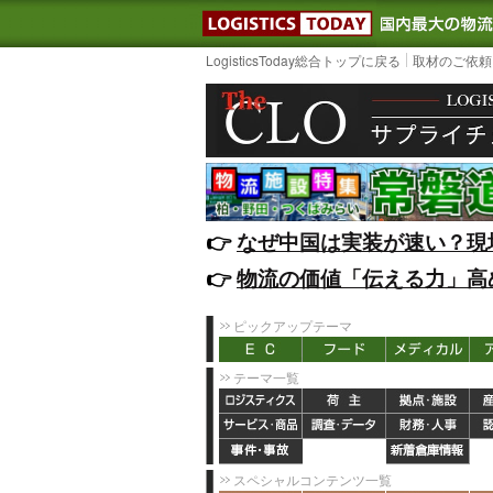
LOGISTIC
LogisticsToday総合トップに戻る
取材のご依頼
👉️
なぜ中国は実装が速い？現
👉️
物流の価値「伝える力」高
ピックアップテーマ
テーマ一覧
スペシャルコンテンツ一覧