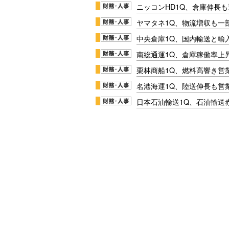
ニッコンHD1Q、倉庫伸長
ヤマタネ1Q、物流増収も一
中央倉庫1Q、国内輸送と輸
南総通運1Q、倉庫稼働率上
栗林商船1Q、燃料高響き営
名港海運1Q、陸送伸長も営業
日本石油輸送1Q、石油輸送