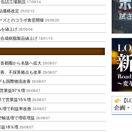
じ缶詰工場新設
17/09/14
品価格改定
25/02/12
フーズとのコラボ食堂開催
24/06/20
品を値上げ
26/06/04
で合成樹脂製品値上げ
18/01/15
、首都圏から名阪へ拡大
26/08/07
に改善、不採算拠点も改革
26/08/07
字も国際物流改善
26/08/07
営業益57％増
26/08/07
果で営業益15％増
26/08/07
2％増で利益率改善
26/08/07
空輸送増で増収増益
26/08/07
業益18％増
26/08/07