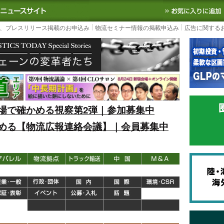
S TODAY｜国内最大の物流ニュースサイト
3PL, SCMなど国内外の最新の物流
、プレスリリース掲載のお申込み
物流セミナー情報の掲載申込み
広告に関する
場で確かめる視察第2弾｜参加募集中
める【物流広報連絡会議】｜会員募集中