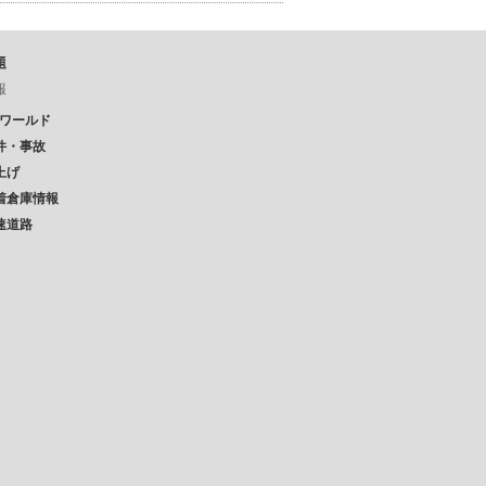
題
報
Pワールド
件・事故
上げ
着倉庫情報
速道路