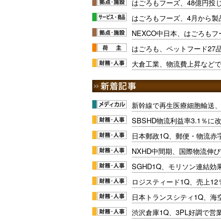
はごろもフーズ、48億円投
はごろもフーズ、4月から製
NEXCO中日本、はごろも
はごろも、ペットフード27
大倉工業、物流費上昇など
新幹線で再生医療細胞輸送
SBSHD物流利益率3.1％
日本郵政1Q、郵便・物流赤
NXHD中間期、国際物流伸び
SGHD1Q、モリソン連結効
ロジスティード1Q、売上1
日本トランスシティ1Q、海
渋沢倉庫1Q、3PL好調で営