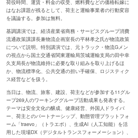
荷役時間、運賃・料金の収受、燃料費などの価格転嫁に
はなお課題が残るとして、荷主と運輸事業者の行動変容
を議論する。参加は無料。
基調講演では、経済産業省商務・サービスグループ消費
流通政策課課長兼物流企画室長の平林孝之氏が物流政策
について説明。特別講演では、元トラック・物流Gメン
の視点から国土交通省関東運輸局茨城運輸支局の田中幸
久支局長が物流維持に必要な取り組みを取り上げるほ
か、物流標準化、公共交通の担い手確保、ロジスティク
ス経営などを扱う。
当日は、物流、旅客、建設、荷主などが参加する11グル
ープ269人のワーキンググループ活動成果も発表する。
テーマは安全文化の醸成、健康経営、外国人ドライバ
ー、荷主とのパートナーシップ、動態管理プラットフォ
ーム「traevo」（トラエボ）、生成AI（人工知能）を活
用した現場DX（デジタルトランスフォーメーション）、