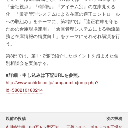
『全社視点』『時間軸』『アイテム別』の在庫見える
化」「販売管理システムによる在庫の適正コントロール
への取組み」をテーマに、第2部では「適正在庫を守る
ための倉庫現場運用」「倉庫管理システムによる物流業
務と在庫情報の精度向上」をテーマにそれぞれ講演を行
う。
第3部では、第1・2部で紹介したポイントを踏まえた個
別相談会を実施する。
■詳細・申し込みは下記URLを参照。
http://www.uchida.co.jp/jumpadmin/jump.php?
id=580210180214
以前の投稿
次の投稿
川崎汽船、8.8万トン型石炭
三菱ふそう、ポルトガル工場が