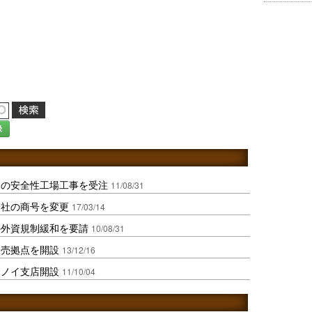
録
道の安全性工場工事を受注
11/08/31
会社の商号を変更
17/03/14
の外資規制緩和を要請
10/08/31
販売拠点を開設
13/12/16
ハノイ支店開設
11/10/04