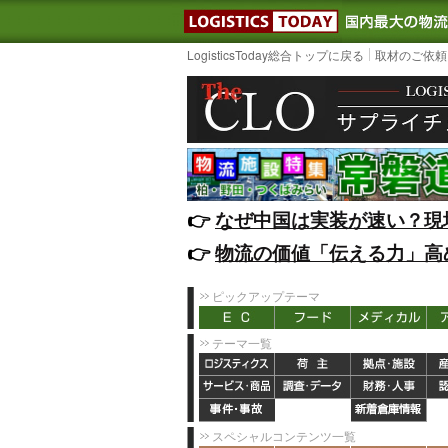
LOGISTIC
LogisticsToday総合トップに戻る
取材のご依頼
👉️
なぜ中国は実装が速い？現
👉️
物流の価値「伝える力」高
ピックアップテーマ
テーマ一覧
スペシャルコンテンツ一覧