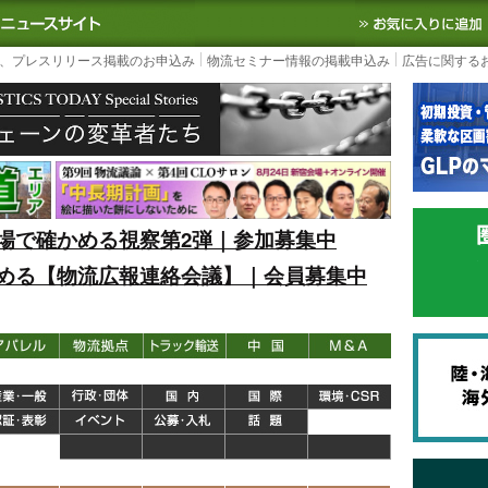
S TODAY｜国内最大の物流ニュースサイト
3PL, SCMなど国内外の最新の物流
、プレスリリース掲載のお申込み
物流セミナー情報の掲載申込み
広告に関する
場で確かめる視察第2弾｜参加募集中
める【物流広報連絡会議】｜会員募集中