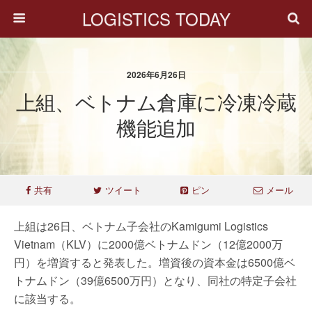
LOGISTICS TODAY
2026年6月26日
上組、ベトナム倉庫に冷凍冷蔵
機能追加
共有
ツイート
ピン
メール
上組は26日、ベトナム子会社のKamigumi Logistics
Vietnam（KLV）に2000億ベトナムドン（12億2000万
円）を増資すると発表した。増資後の資本金は6500億ベ
トナムドン（39億6500万円）となり、同社の特定子会社
に該当する。