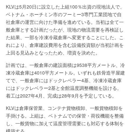
KLVは5月20日に設立した上組100％出資の現地法人で、
ベトナム・ホーチミン市のフーミー3専門工業団地で自
社倉庫の運営に向けた準備を進めている。当初は全て一
般倉庫とする計画だったが、現地の物流需要を再検証し
た結果、一部を冷凍冷蔵倉庫へ変更することにした。こ
れにより、倉庫建設費用を含む設備投資額が当初計画を
上回る見込みとなったため、増資を決めた。
計画では、一般倉庫の建設面積は9538平方メートル、冷
凍冷蔵倉庫は4010平方メートル。いずれも鉄骨造平屋建
てで、一般倉庫にはドックレベラー4基、冷凍冷蔵倉庫
にはドックレベラー2基と全館温度調整機能を設ける。
着工は2027年4月、完成は28年9月を予定している。
KLVは倉庫保管業、コンテナ貨物積卸、一般貨物積卸を
手掛ける。上組は、ベトナムでの保管・荷役機能を整備
し、一般貨物に加えて温度管理需要にも対応する体制を
構築する。