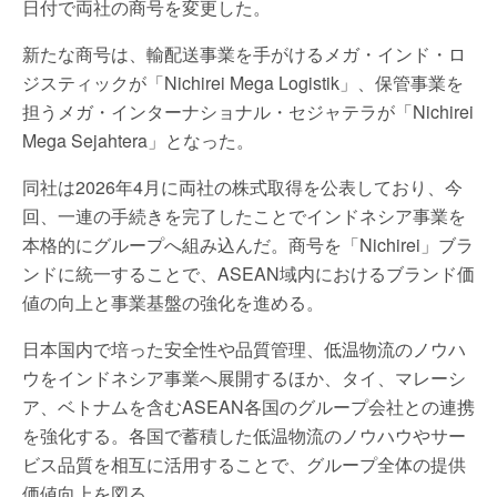
日付で両社の商号を変更した。
新たな商号は、輸配送事業を手がけるメガ・インド・ロ
ジスティックが「Nichirei Mega Logistik」、保管事業を
担うメガ・インターナショナル・セジャテラが「Nichirei
Mega Sejahtera」となった。
同社は2026年4月に両社の株式取得を公表しており、今
回、一連の手続きを完了したことでインドネシア事業を
本格的にグループへ組み込んだ。商号を「Nichirei」ブラ
ンドに統一することで、ASEAN域内におけるブランド価
値の向上と事業基盤の強化を進める。
日本国内で培った安全性や品質管理、低温物流のノウハ
ウをインドネシア事業へ展開するほか、タイ、マレーシ
ア、ベトナムを含むASEAN各国のグループ会社との連携
を強化する。各国で蓄積した低温物流のノウハウやサー
ビス品質を相互に活用することで、グループ全体の提供
価値向上を図る。