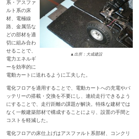
系・アスファ
ルト系の床
材、電極線
路、金属箔な
どの部材を適
切に組み合わ
せることで、
▲出所：大成建設
電力エネルギ
ーを効率的に
電動カートに送れるように工夫した。
電化フロアを適用することで、電動カートへの充電やバ
ッテリーの搭載・交換を不要にし、連続走行できるよう
にすることで、走行距離の課題が解決。特殊な建材では
なく一般建築部材で構成することにより、設置の手間と
コストを軽減した。
電化フロアの床仕上げはアスファルト系部材、コンクリ