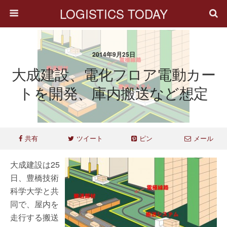
LOGISTICS TODAY
2014年9月25日
大成建設、電化フロア電動カー
トを開発、庫内搬送など想定
共有
ツイート
ピン
メール
大成建設は25
日、豊橋技術
科学大学と共
同で、屋内を
走行する搬送