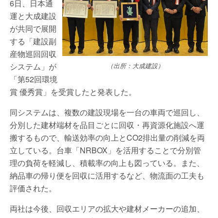
6日、日本通
運と大成建設
が共同で展開
する「建設副
産物巡回回収
システム」が
（出所：大成建設）
「第52回環境
賞 優秀賞」を受賞したと発表した。
同システムは、複数の建設現場を一台の車両で巡回し、
分別した建材端材を品目ごとに回収・再資源化施設へ運
搬するもので、輸送効率の向上とCO2排出量の削減を両
立している。台車「NRBOX」を活用することで分別管
理の負荷を軽減し、積載率の向上も図っている。また、
納品車の帰り便を回収に活用するなど、物流面の工夫も
評価された。
両社は今後、回収エリアの拡大や建材メーカーの追加、