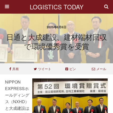
LOGISTICS TODAY
2025年6月6日
日通と大成建設、建材端材回収
で環境優秀賞を受賞
共有
ツイート
ピン
メール
NIPPON
EXPRESSホ
ールディング
ス（NXHD）
と大成建設は