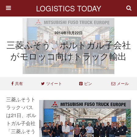
LOGISTICS TODAY
2014年10月22日
三菱ふそう、ポルトガル子会社
がモロッコ向けトラック輸出
共有
ツイート
ピン
メール
三菱ふそうト
ラック･バス
は21日、ポル
トガル子会社
「三菱ふそう