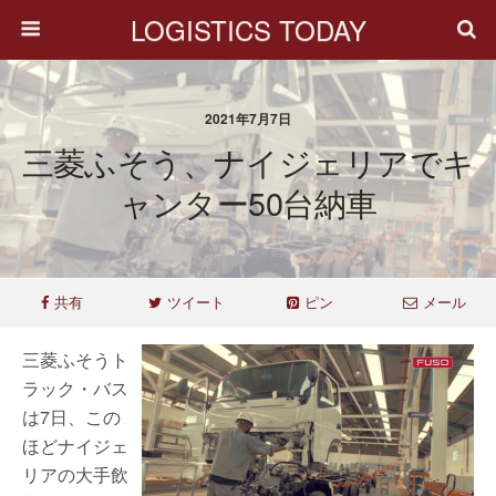
LOGISTICS TODAY
2021年7月7日
三菱ふそう、ナイジェリアでキ
ャンター50台納車
共有
ツイート
ピン
メール
三菱ふそうト
ラック・バス
は7日、この
ほどナイジェ
リアの大手飲