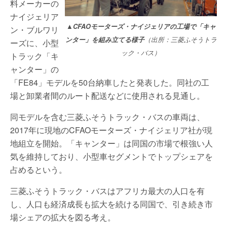
料メーカーの
ナイジェリア
▲CFAOモーターズ・ナイジェリアの工場で「キャ
ン・ブルワリ
ンター」を組み立てる様子
（出所：三菱ふそうトラ
ーズに、小型
ック・バス）
トラック「キ
ャンター」の
「FE84」モデルを50台納車したと発表した。同社の工
場と卸業者間のルート配送などに使用される見通し。
同モデルを含む三菱ふそうトラック・バスの車両は、
2017年に現地のCFAOモーターズ・ナイジェリア社が現
地組立を開始。「キャンター」は同国の市場で根強い人
気を維持しており、小型車セグメントでトップシェアを
占めるという。
三菱ふそうトラック・バスはアフリカ最大の人口を有
し、人口も経済成長も拡大を続ける同国で、引き続き市
場シェアの拡大を図る考え。