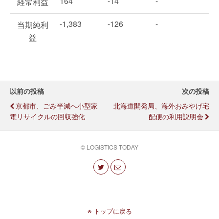
164
-14
-
経常利益
-1,383
-126
-
当期純利
益
以前の投稿
次の投稿
京都市、ごみ半減へ小型家
北海道開発局、海外おみやげ宅
電リサイクルの回収強化
配便の利用説明会
© LOGISTICS TODAY
トップに戻る