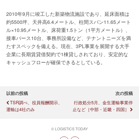
2010年9月に竣工した新築物流施設であり、延床面積は
約5500坪、天井高6.4メートル、柱間スパン11.65メート
ル×10.95メートル、床荷重1.5トン（1平方メートル）、
接車バース10台、事務所設備など、テナントニーズを満
たすスペックを備える。現在、3PL事業を展開する大手
企業に長期賃貸借契約で1棟貸しされており、安定的な
キャッシュフローが確保できるとしている。
以前の投稿
次の投稿
TSR調べ、役員報酬開示、
行政処分5月、金生運輸事業停
運輸は4社のみ
止など［中部・近畿・四国］
© LOGISTICS TODAY