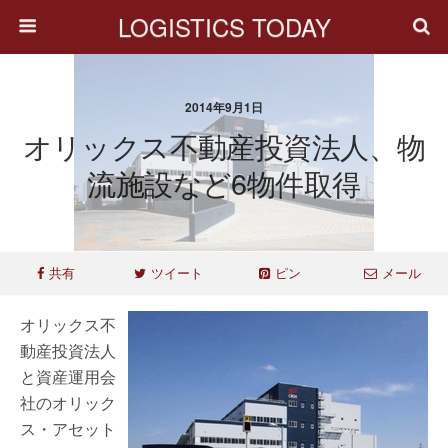
LOGISTICS TODAY
2014年9月1日
オリックス不動産投資法人、物
流施設など6物件取得
共有
ツイート
ピン
メール
オリックス不
動産投資法人
と資産運用会
社のオリック
ス・アセット