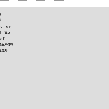
題
報
Pワールド
件・事故
上げ
着倉庫情報
速道路