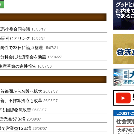
録
流系小委合同会議
15/06/17
の事例ヒアリング
15/06/24
向性で23日に論点整理
15/07/21
系分科会に物流部会を新設
15/04/27
生産革命の進捗報告
16/07/06
、首都圏から名阪へ拡大
26/08/07
に改善、不採算拠点も改革
26/08/07
字も国際物流改善
26/08/07
営業益57％増
26/08/07
果で営業益15％増
26/08/07