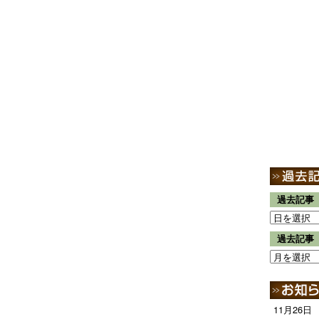
過去記事
過去記事
11月26日