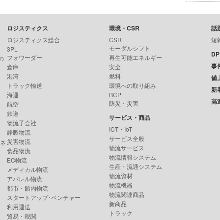
ロジスティクス
環境・CSR
話
ロジスティクス総合
CSR
短
モーダルシフト
3PL
D
フォワーダー
再生可能エネルギー
の
事
倉庫
安全
港湾
燃料
値
トラック輸送
環境への取り組み
新
海運
BCP
高
防災・災害
航空
鉄道
サービス・商品
物流子会社
ICT・IoT
静脈物流
サービス全般
災害物流
ンネ
物流サービス
食品物流
物流情報システム
EC物流
生産・流通システム
メディカル物流
物流資材
アパレル物流
物流機器
都市・館内物流
物流関連商品
スタートアップ･ベンチャー
新商品
利用運送
トラック
貿易・税関