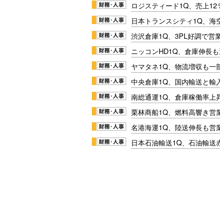
ロジスティード1Q、売上1
日本トランスシティ1Q、海
渋沢倉庫1Q、3PL好調で営
ニッコンHD1Q、倉庫伸長
ヤマタネ1Q、物流増収も一
中央倉庫1Q、国内輸送と輸
南総通運1Q、倉庫稼働率上
栗林商船1Q、燃料高響き営
名港海運1Q、陸送伸長も営業
日本石油輸送1Q、石油輸送