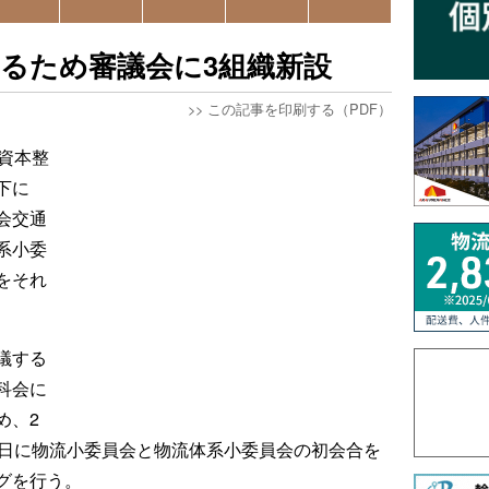
るため審議会に3組織新設
>>
この記事を印刷する（PDF）
資本整
下に
会交通
系小委
をそれ
議する
科会に
め、2
9日に物流小委員会と物流体系小委員会の初会合を
グを行う。