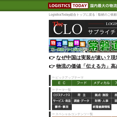
LOGISTIC
LogisticsToday総合トップに戻る
取材のご依頼
👉️
なぜ中国は実装が速い？現
👉️
物流の価値「伝える力」高
ピックアップテーマ
テーマ一覧
スペシャルコンテンツ一覧