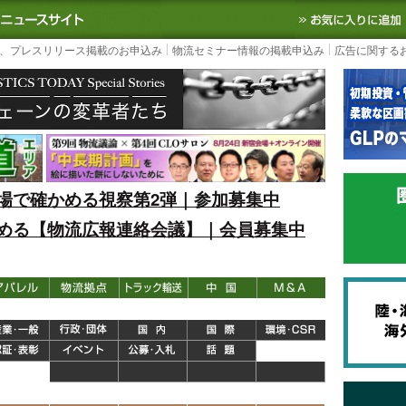
S TODAY｜国内最大の物流ニュースサイト
3PL, SCMなど国内外の最新の物流
、プレスリリース掲載のお申込み
物流セミナー情報の掲載申込み
広告に関する
場で確かめる視察第2弾｜参加募集中
める【物流広報連絡会議】｜会員募集中