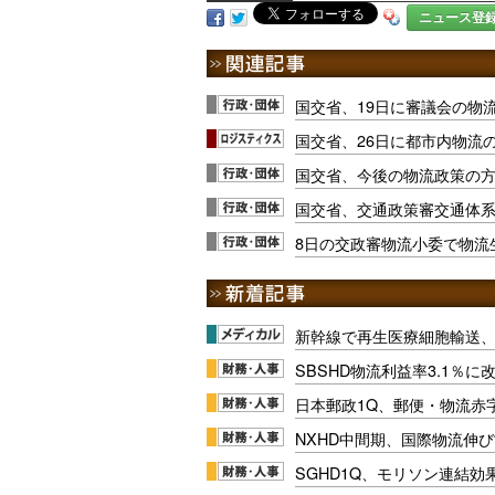
ニュース登
国交省、19日に審議会の物
国交省、26日に都市内物流
国交省、今後の物流政策の方
国交省、交通政策審交通体
8日の交政審物流小委で物流
新幹線で再生医療細胞輸送
SBSHD物流利益率3.1％
日本郵政1Q、郵便・物流赤
NXHD中間期、国際物流伸び
SGHD1Q、モリソン連結効