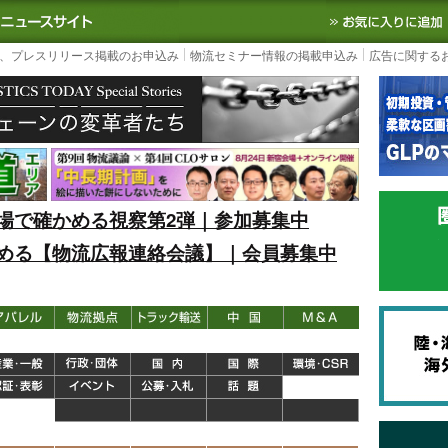
S TODAY｜国内最大の物流ニュースサイト
3PL, SCMなど国内外の最新の物流
、プレスリリース掲載のお申込み
物流セミナー情報の掲載申込み
広告に関する
場で確かめる視察第2弾｜参加募集中
める【物流広報連絡会議】｜会員募集中