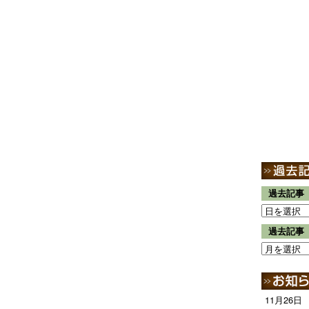
過去記事
過去記事
11月26日