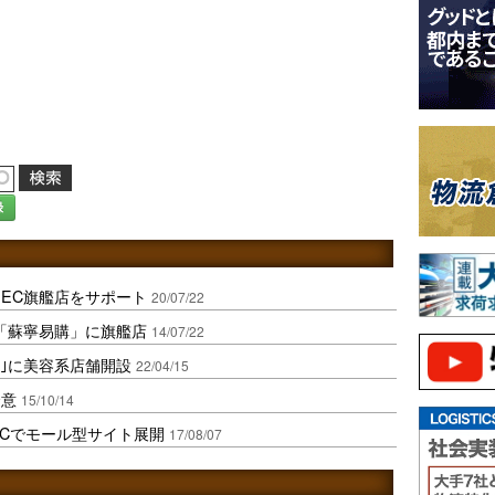
録
EC旗艦店をサポート
20/07/22
「蘇寧易購」に旗艦店
14/07/22
際｣に美容系店舗開設
22/04/15
合意
15/10/14
境ECでモール型サイト展開
17/08/07