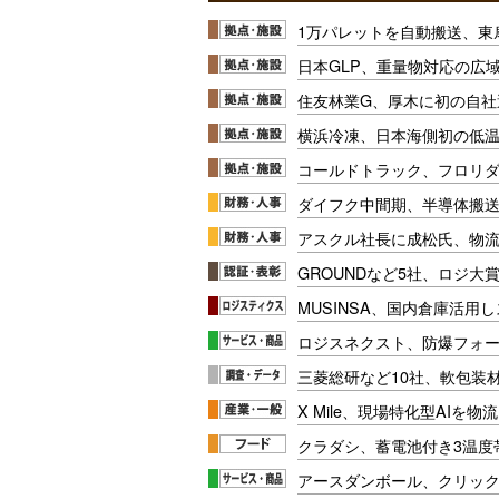
1万パレットを自動搬送、東
日本GLP、重量物対応の広
住友林業G、厚木に初の自社
横浜冷凍、日本海側初の低
コールドトラック、フロリ
ダイフク中間期、半導体搬
アスクル社長に成松氏、物
GROUNDなど5社、ロジ大
MUSINSA、国内倉庫活用
ロジスネクスト、防爆フォ
三菱総研など10社、軟包装
X Mile、現場特化型AIを
クラダシ、蓄電池付き3温度
アースダンボール、クリッ