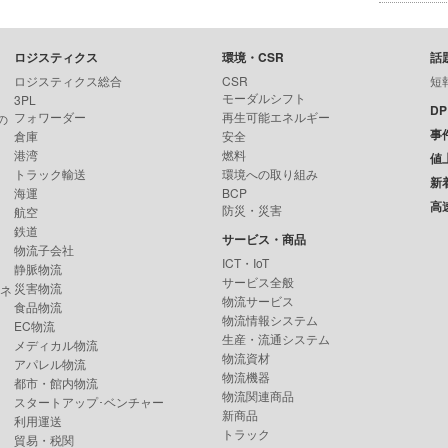
ロジスティクス
環境・CSR
話
ロジスティクス総合
CSR
短
モーダルシフト
3PL
D
フォワーダー
再生可能エネルギー
の
事
倉庫
安全
港湾
燃料
値
トラック輸送
環境への取り組み
新
海運
BCP
高
防災・災害
航空
鉄道
サービス・商品
物流子会社
ICT・IoT
静脈物流
サービス全般
災害物流
ンネ
物流サービス
食品物流
物流情報システム
EC物流
生産・流通システム
メディカル物流
物流資材
アパレル物流
物流機器
都市・館内物流
物流関連商品
スタートアップ･ベンチャー
新商品
利用運送
トラック
貿易・税関