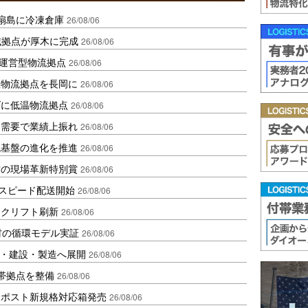
扇島に冷凍倉庫
26/08/06
域拠点が厚木に完成
26/08/06
運営型物流拠点
26/08/06
温物流拠点を長岡に
26/08/06
ダに低温物流拠点
26/08/06
送需要で業績上振れ
26/08/06
流基盤の進化を推進
26/08/06
賞の現場革新特別賞
26/08/06
しスピード配送開始
26/08/06
ークリフト刷新
26/08/06
材の循環モデル実証
26/08/06
物流・建設・製造へ展開
26/08/06
帯拠点を整備
26/08/06
クポスト新規格対応箱発売
26/08/06