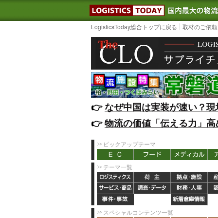
LOGISTIC
LogisticsToday総合トップに戻る
取材のご依頼
👉️
なぜ中国は実装が速い？現
👉️
物流の価値「伝える力」高
ピックアップテーマ
テーマ一覧
スペシャルコンテンツ一覧