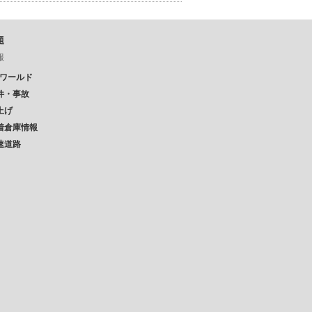
題
報
Pワールド
件・事故
上げ
着倉庫情報
速道路