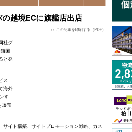
の越境ECに旗艦店出店
>>
この記事を印刷する（PDF）
同社グ
天猫国
ると発
ビス
て海外
ンす
を販売
、サイト構築、サイトプロモーション戦略、カス