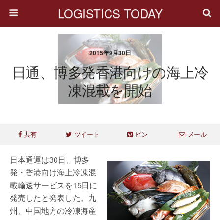
LOGISTICS TODAY
2015年9月30日
日通、博多発香港向けの海上冷
凍混載を開始
共有
ツイート
ピン
メール
日本通運は30日、博多
発・香港向け海上冷凍混
載輸送サービスを15日に
発売したと発表した。九
州、中国地方の冷凍海産