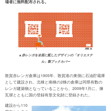
場者に無料配布される。
▲赤レンガを全面に配したデザインの「オリエステ
ル」製ブックカバー
敦賀赤レンガ倉庫は1905年、敦賀港の東側に石油貯蔵庫
として建設され、北棟と南棟の2棟の倉庫は同県有数の
レンガ建築物となっていることから、2009年1月に、煉
瓦塀とともに国の登録有形文化財に登録された。
建設から110