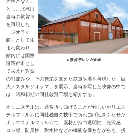
周年となるこ
とし、北棟は
当時の敦賀市
を再現した
「ジオラマ
館」として生
まれ変わり、
館内には国際
▲敦賀赤レンガ倉庫
港湾都市とし
て栄えた敦賀
の町並みや、その繁栄を支えた鉄道や港を再現した「巨
大ノスタルジオラマ」を展示。当時を写した映像の中で
は、昭和初期の同社敦賀工場も紹介する。
オリエステルは、通常折り曲げることが難しいポリエス
テルフィルムに同社独自の技術で折れ曲げ性をもたせた
ポリエステルフィルムで、素材が持つ透明性、光沢感、
コシ感、防臭性、耐水性などの機能を保ちながらも、折