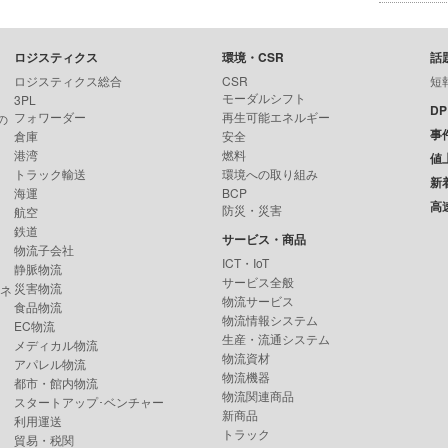
ロジスティクス
環境・CSR
話
ロジスティクス総合
CSR
短
モーダルシフト
3PL
D
フォワーダー
再生可能エネルギー
の
事
倉庫
安全
港湾
燃料
値
トラック輸送
環境への取り組み
新
海運
BCP
高
防災・災害
航空
鉄道
サービス・商品
物流子会社
ICT・IoT
静脈物流
サービス全般
災害物流
ンネ
物流サービス
食品物流
物流情報システム
EC物流
生産・流通システム
メディカル物流
物流資材
アパレル物流
物流機器
都市・館内物流
物流関連商品
スタートアップ･ベンチャー
新商品
利用運送
トラック
貿易・税関