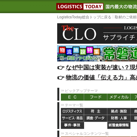
LOGISTIC
LogisticsToday総合トップに戻る
取材のご依頼
👉️
なぜ中国は実装が速い？現
👉️
物流の価値「伝える力」高
ピックアップテーマ
テーマ一覧
スペシャルコンテンツ一覧