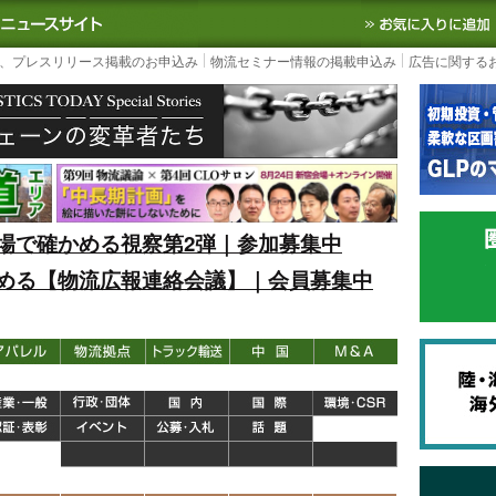
S TODAY｜国内最大の物流ニュースサイト
3PL, SCMなど国内外の最新の物流
、プレスリリース掲載のお申込み
物流セミナー情報の掲載申込み
広告に関する
場で確かめる視察第2弾｜参加募集中
める【物流広報連絡会議】｜会員募集中