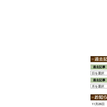
過去記事
過去記事
11月26日