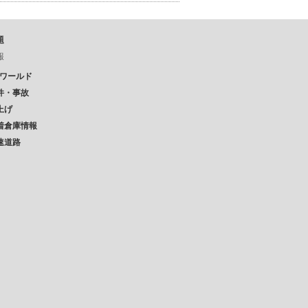
題
報
Pワールド
件・事故
上げ
着倉庫情報
速道路