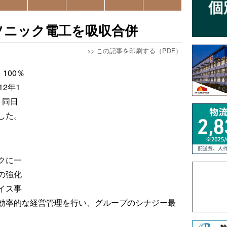
ソニック電工を吸収合併
>>
この記事を印刷する（PDF）
100％
2年1
、同日
した。
クに一
の強化
イス事
効率的な経営管理を行い、グループのシナジー最