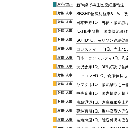
新幹線で再生医療細胞輸送
SBSHD物流利益率3.1％
日本郵政1Q、郵便・物流赤
NXHD中間期、国際物流伸び
SGHD1Q、モリソン連結効
ロジスティード1Q、売上1
日本トランスシティ1Q、海
渋沢倉庫1Q、3PL好調で営
ニッコンHD1Q、倉庫伸長
ヤマタネ1Q、物流増収も一
中央倉庫1Q、国内輸送と輸
南総通運1Q、倉庫稼働率上
栗林商船1Q、燃料高響き営
名港海運1Q、陸送伸長も営業