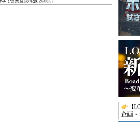
赤字で営業益68％減
26/08/07