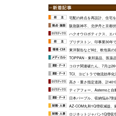
宅配の終点を再設計、住宅
阪急阪神不、北伊丹と京都
ハクオウロボティクス、エ
ブリヂストン、印事業30年
東洋製缶など9社、軟包装の
TOPPAN・東邦薬品、医薬
コロナ関連破たん、7月は26
TCI、ヨビトラで物流効率
高さ・重さ指定道路、計40
ティアフォー、Astemoと自
日本パープル、収納悩み7割
AZ-COM丸和1Q増収減益
ロジネットジャパン1Q増収