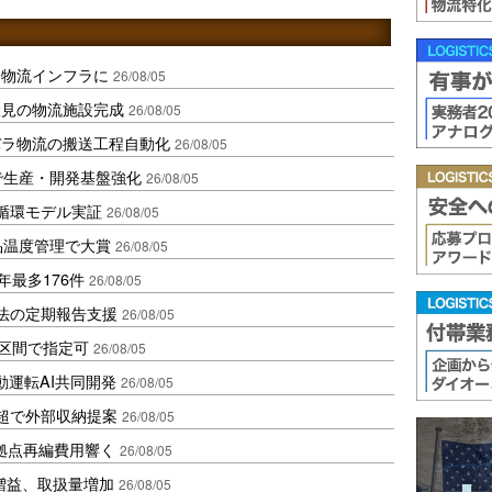
を物流インフラに
26/08/05
伏見の物流施設完成
26/08/05
バラ物流の搬送工程自動化
26/08/05
で生産・開発基盤強化
26/08/05
循環モデル実証
26/08/05
品温度管理で大賞
26/08/05
年最多176件
26/08/05
化法の定期報告支援
26/08/05
1区間で指定可
26/08/05
動運転AI共同開発
26/08/05
超で外部収納提案
26/08/05
、拠点再編費用響く
26/08/05
増益、取扱量増加
26/08/05