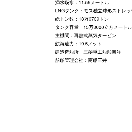
満水喫水：11.55メートル
LNGタンク：モス独立球形ストレ
総トン数：13万6739トン
タンク容量：15万3000立方メート
主機関：再熱式蒸気タービン
航海速力：19.5ノット
建造造船所：三菱重工船舶海洋
船舶管理会社：商船三井