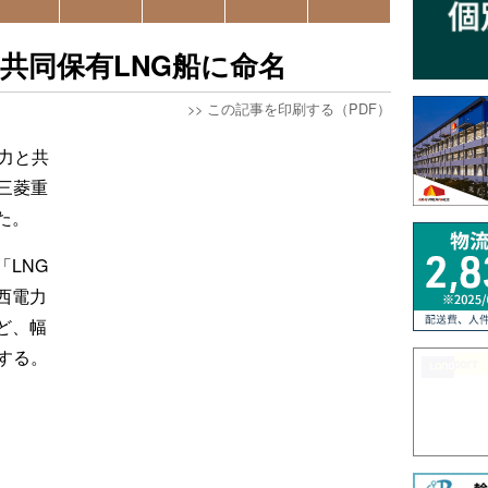
共同保有LNG船に命名
>>
この記事を印刷する（PDF）
力と共
三菱重
た。
LNG
西電力
ど、幅
する。