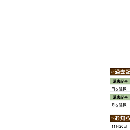
過去記事
過去記事
11月26日