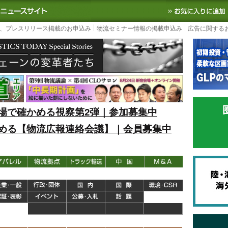
S TODAY｜国内最大の物流ニュースサイト
3PL, SCMなど国内外の最新の物流
、プレスリリース掲載のお申込み
物流セミナー情報の掲載申込み
広告に関する
場で確かめる視察第2弾｜参加募集中
める【物流広報連絡会議】｜会員募集中