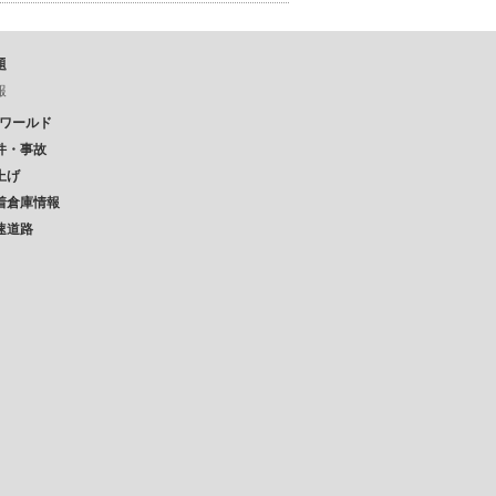
題
報
Pワールド
件・事故
上げ
着倉庫情報
速道路