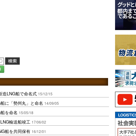
録
新造LNG船で命名式
15/12/15
G船に「勢州丸」と命名
14/09/05
G船を命名
15/05/18
LNG輸送船竣工
17/06/02
NG船を共同保有
16/12/01