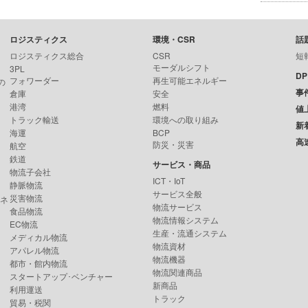
ロジスティクス
環境・CSR
話
ロジスティクス総合
CSR
短
モーダルシフト
3PL
D
フォワーダー
再生可能エネルギー
の
事
倉庫
安全
港湾
燃料
値
トラック輸送
環境への取り組み
新
海運
BCP
高
防災・災害
航空
鉄道
サービス・商品
物流子会社
ICT・IoT
静脈物流
サービス全般
災害物流
ンネ
物流サービス
食品物流
物流情報システム
EC物流
生産・流通システム
メディカル物流
物流資材
アパレル物流
物流機器
都市・館内物流
物流関連商品
スタートアップ･ベンチャー
新商品
利用運送
トラック
貿易・税関