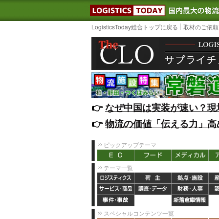
LOGISTIC
LogisticsToday総合トップに戻る
取材のご依頼
👉️
なぜ中国は実装が速い？現
👉️
物流の価値「伝える力」高
ピックアップテーマ
テーマ一覧
スペシャルコンテンツ一覧