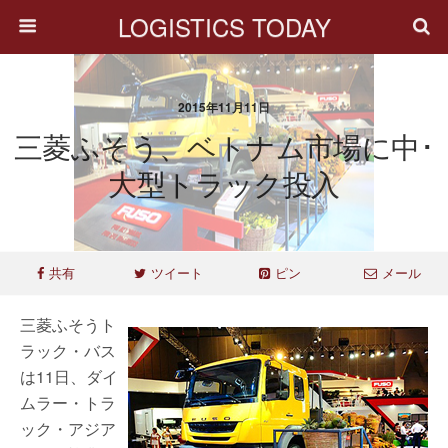
LOGISTICS TODAY
2015年11月11日
三菱ふそう、ベトナム市場に中･
大型トラック投入
共有
ツイート
ピン
メール
三菱ふそうト
ラック・バス
は11日、ダイ
ムラー・トラ
ック・アジア