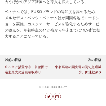
カやほかのアジア諸国へと導入を拡大している。
ベトナムでは、FUSOブランドの認知度を高めるため、
メルセデス・ベンツ・ベトナム社が同国各地でロードシ
ョーを実施。カスタマーサービスを強化するためサービ
ス拠点を、年初時点の11か所から年末までに19か所に拡
大することになっている。
以前の投稿
次の投稿
22台に措置命令、首都圏で
東名高速の圏央道内側で交通減
過去最大の過積載取締り
少、開通効果
© LOGISTICS TODAY