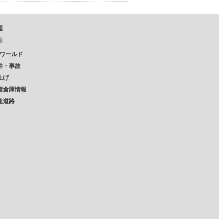
題
報
Pワールド
件・事故
上げ
着倉庫情報
速道路