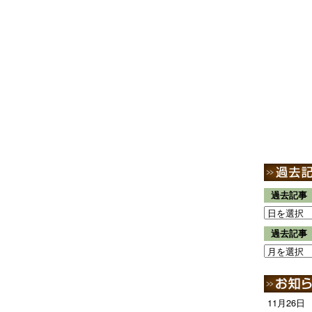
過去記事
過去記事
11月26日