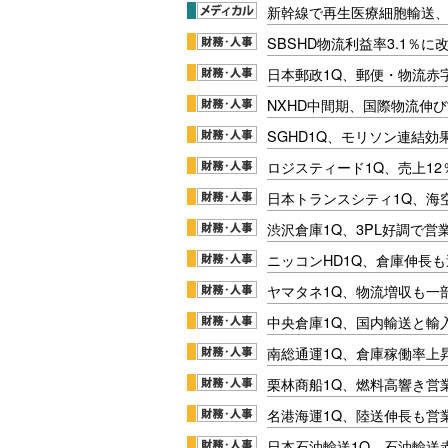
新幹線で再生医療細胞輸送
SBSHD物流利益率3.1％
日本郵政1Q、郵便・物流赤
NXHD中間期、国際物流伸び
SGHD1Q、モリソン連結効
ロジスティード1Q、売上1
日本トランスシティ1Q、海
渋沢倉庫1Q、3PL好調で営
ニッコンHD1Q、倉庫伸長
ヤマタネ1Q、物流増収も一
中央倉庫1Q、国内輸送と輸
南総通運1Q、倉庫稼働率上
栗林商船1Q、燃料高響き営
名港海運1Q、陸送伸長も営業
日本石油輸送1Q、石油輸送