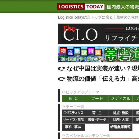
LOGISTIC
LogisticsToday総合トップに戻る
取材のご依頼
👉️
なぜ中国は実装が速い？現
👉️
物流の価値「伝える力」高
ピックアップテーマ
テーマ一覧
スペシャルコンテンツ一覧