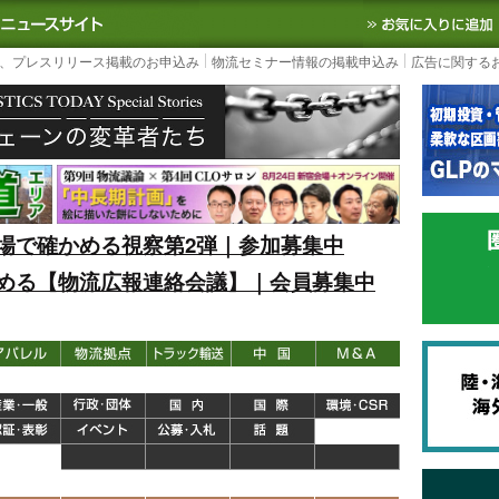
S TODAY｜国内最大の物流ニュースサイト
3PL, SCMなど国内外の最新の物流
、プレスリリース掲載のお申込み
物流セミナー情報の掲載申込み
広告に関する
場で確かめる視察第2弾｜参加募集中
める【物流広報連絡会議】｜会員募集中