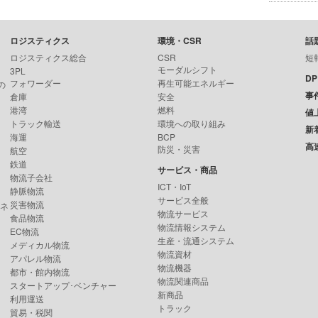
ロジスティクス
環境・CSR
話
ロジスティクス総合
CSR
短
モーダルシフト
3PL
D
フォワーダー
再生可能エネルギー
の
事
倉庫
安全
港湾
燃料
値
トラック輸送
環境への取り組み
新
海運
BCP
高
防災・災害
航空
鉄道
サービス・商品
物流子会社
ICT・IoT
静脈物流
サービス全般
災害物流
ンネ
物流サービス
食品物流
物流情報システム
EC物流
生産・流通システム
メディカル物流
物流資材
アパレル物流
物流機器
都市・館内物流
物流関連商品
スタートアップ･ベンチャー
新商品
利用運送
トラック
貿易・税関