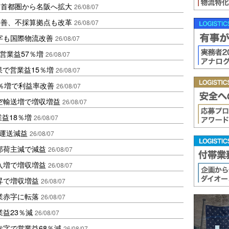
、首都圏から名阪へ拡大
26/08/07
に改善、不採算拠点も改革
26/08/07
字も国際物流改善
26/08/07
営業益57％増
26/08/07
果で営業益15％増
26/08/07
2％増で利益率改善
26/08/07
空輸送増で増収増益
26/08/07
業益18％増
26/08/07
も運送減益
26/08/07
部荷主減で減益
26/08/07
入増で増収増益
26/08/07
昇で増収増益
26/08/07
業赤字に転落
26/08/07
益23％減
26/08/07
赤字で営業益68％減
26/08/07