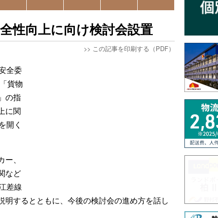
安全性向上に向け検討会設置
>>
この記事を印刷する（PDF）
安全委
た「貨物
」の指
上に関
を開く
カー、
関など
江差線
説明するとともに、今後の検討会の進め方を話し