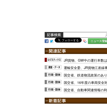
ニュース登
JR貨物、GW中の運行本数は
運輸安全委、JR貨物江差線
国交省、鉄道物流政策のあ
国交省、16年度の車両安全
国交省、自動車関連情報の利