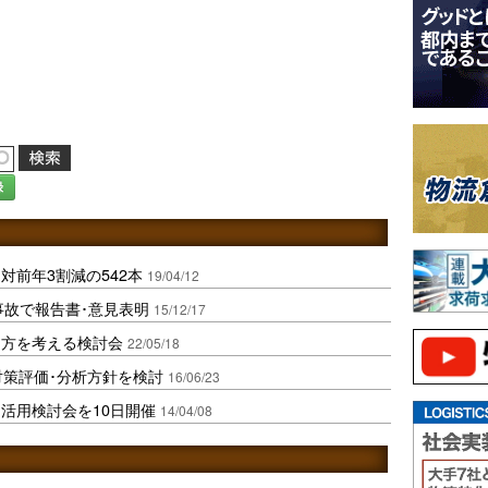
録
対前年3割減の542本
19/04/12
事故で報告書･意見表明
15/12/17
り方を考える検討会
22/05/18
対策評価･分析方針を検討
16/06/23
活用検討会を10日開催
14/04/08