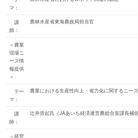
マ：
農林水産省東海農政局担当官
講
師：
＜農業
現場ニ
ーズ情
報提供
＞
農業における生産性向上・省力化に関するニー
テー
マ：
辻井崇起氏（JAあいち経済連営農総合室課長補
講
師：
＜研究