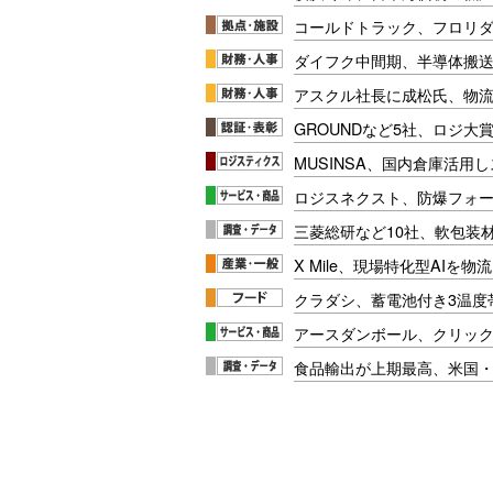
コールドトラック、フロリ
ダイフク中間期、半導体搬
アスクル社長に成松氏、物
GROUNDなど5社、ロジ大
MUSINSA、国内倉庫活用
ロジスネクスト、防爆フォ
三菱総研など10社、軟包装
X Mile、現場特化型AIを
クラダシ、蓄電池付き3温度
アースダンボール、クリッ
食品輸出が上期最高、米国