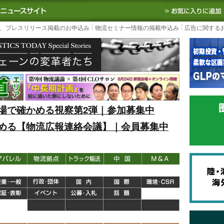
S TODAY｜国内最大の物流ニュースサイト
3PL, SCMなど国内外の最新の物流
、プレスリリース掲載のお申込み
物流セミナー情報の掲載申込み
広告に関する
場で確かめる視察第2弾｜参加募集中
める【物流広報連絡会議】｜会員募集中