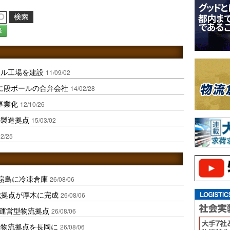
録
ール工場を建設
11/09/02
に段ボールの合弁会社
14/02/28
事業化
12/10/26
の製造拠点
15/03/02
02/25
扇島に冷凍倉庫
26/08/06
域拠点が厚木に完成
26/08/06
運営型物流拠点
26/08/06
温物流拠点を長岡に
26/08/06