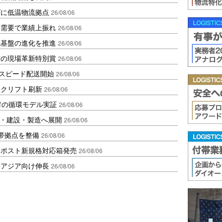
ダに低温物流拠点
26/08/06
送需要で業績上振れ
26/08/06
流基盤の進化を推進
26/08/06
賞の現場革新特別賞
26/08/06
しスピード配送開始
26/08/06
ークリフト刷新
26/08/06
材の循環モデル実証
26/08/06
物流・建設・製造へ展開
26/08/06
帯拠点を整備
26/08/06
クポスト新規格対応箱発売
26/08/06
・アジア向け伸長
26/08/06