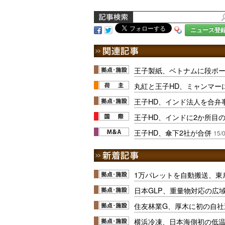
ニュース登
王子製紙、ベトナムに段ボ
丸紅と王子HD、ミャンマー
王子HD、インド法人を合弁
王子HD、インドに2か所目
王子HD、傘下2社が合併
15/
1万パレットを自動搬送、東
日本GLP、重量物対応の広
住友林業G、厚木に初の自社
横浜冷凍、日本海側初の低