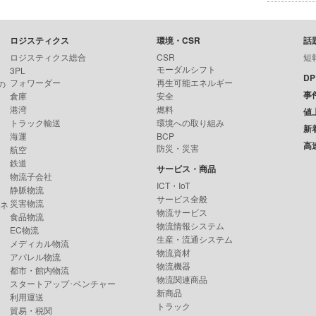
ロジスティクス
環境・CSR
話
ロジスティクス総合
CSR
短
モーダルシフト
3PL
D
フォワーダー
再生可能エネルギー
の
事
倉庫
安全
港湾
燃料
値
トラック輸送
環境への取り組み
新
海運
BCP
高
防災・災害
航空
鉄道
サービス・商品
物流子会社
ICT・IoT
静脈物流
サービス全般
災害物流
ンネ
物流サービス
食品物流
物流情報システム
EC物流
生産・流通システム
メディカル物流
物流資材
アパレル物流
物流機器
都市・館内物流
物流関連商品
スタートアップ･ベンチャー
新商品
利用運送
トラック
貿易・税関