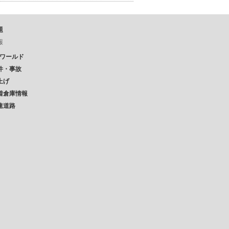
題
報
Pワールド
件・事故
上げ
着倉庫情報
速道路