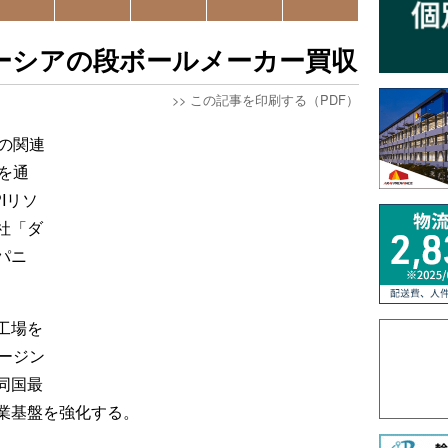
ーシアの段ボールメーカー買収
>>
この記事を印刷する（PDF）
の関連
を通
Iリソ
社「ダ
パニ
工場を
ージン
同国最
業基盤を強化する。