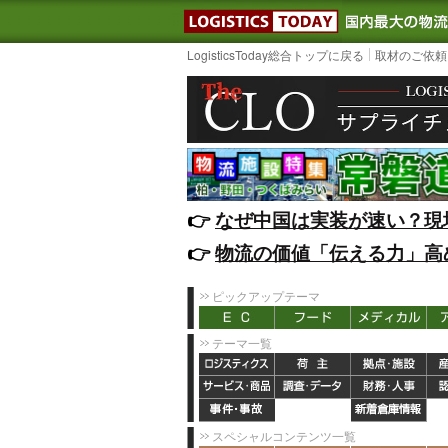
LOGISTIC
LogisticsToday総合トップに戻る
取材のご依頼
👉️
なぜ中国は実装が速い？現
👉️
物流の価値「伝える力」高
ピックアップテーマ
テーマ一覧
スペシャルコンテンツ一覧