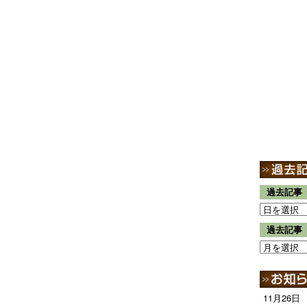
過去記事
過去記事
11月26日