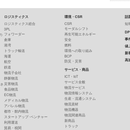
ロジスティクス
環境・CSR
話
ロジスティクス総合
CSR
短
モーダルシフト
3PL
D
フォワーダー
再生可能エネルギー
の
事
倉庫
安全
港湾
燃料
値
トラック輸送
環境への取り組み
新
海運
BCP
高
防災・災害
航空
鉄道
サービス・商品
物流子会社
ICT・IoT
静脈物流
サービス全般
災害物流
ンネ
物流サービス
食品物流
物流情報システム
EC物流
生産・流通システム
メディカル物流
物流資材
アパレル物流
物流機器
都市・館内物流
物流関連商品
スタートアップ･ベンチャー
新商品
利用運送
トラック
貿易・税関