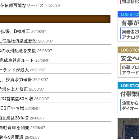
返信依頼可能なサービス
17/06/30
を拡張、B棟着工
26/08/07
に低温物流拠点新設
26/08/07
Xの欧州配送を支援
26/08/07
に完成車鉄道ルート
26/08/07
ポーランドが最大
26/08/07
え、投資余力確保
26/08/07
予想を上方修正
26/08/07
2Q営業益30％増
26/08/07
BIT47％増
26/08/07
Q営業益38％増
26/08/07
ス自動倉庫を開発
26/08/07
路を9月開設
26/08/07