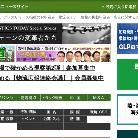
S TODAY｜国内最大の物流ニュースサイト
3PL, SCMなど国内外の最新の物流
、プレスリリース掲載のお申込み
物流セミナー情報の掲載申込み
広告に関する
場で確かめる視察第2弾｜参加募集中
める【物流広報連絡会議】｜会員募集中