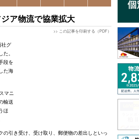
アジア物流で協業拡大
>>
この記事を印刷する（PDF）
両社グ
した。
手段を
した海
スマニ
の輸送
うほ
。
゚ックの引き受け、受け取り、郵便物の差出しといっ