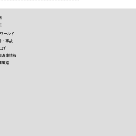
題
報
Pワールド
件・事故
上げ
着倉庫情報
速道路