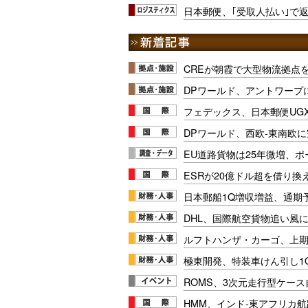
日本郵便、｢受取人払い｣で
CREが朝霞で大型物流拠点
DPワールド、アントワープ
フェデックス、日本郵便UG
DPワールド、西欧-東南欧
EU道路貨物は25年微増、
ESRが20億ドル超を借り換
日本郵船1Q増収増益、通期
DHL、国際航空貨物追い風に
ルフトハンザ・カーゴ、上期E
極東開発、特装車けん引し1
ROMS、3次元走行型ケー
HMM、インド-東アフリカ航