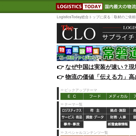
LOGISTIC
LogisticsToday総合トップに戻る
取材のご依頼
👉️
なぜ中国は実装が速い？現
👉️
物流の価値「伝える力」高
ピックアップテーマ
テーマ一覧
スペシャルコンテンツ一覧