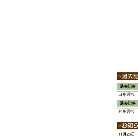
過去記事
過去記事
11月26日