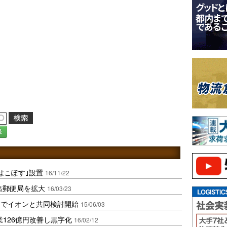
録
はこぽす｣設置
16/11/22
出郵便局を拡大
16/03/23
スでイオンと共同検討開始
15/06/03
業126億円改善し黒字化
16/02/12