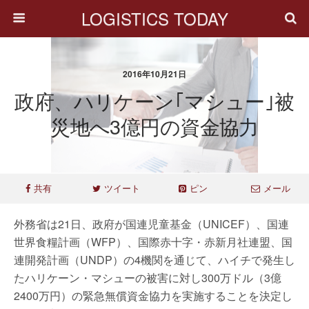
LOGISTICS TODAY
2016年10月21日
政府、ハリケーン｢マシュー｣被
災地へ3億円の資金協力
共有
ツイート
ピン
メール
外務省は21日、政府が国連児童基金（UNICEF）、国連
世界食糧計画（WFP）、国際赤十字・赤新月社連盟、国
連開発計画（UNDP）の4機関を通じて、ハイチで発生し
たハリケーン・マシューの被害に対し300万ドル（3億
2400万円）の緊急無償資金協力を実施することを決定し