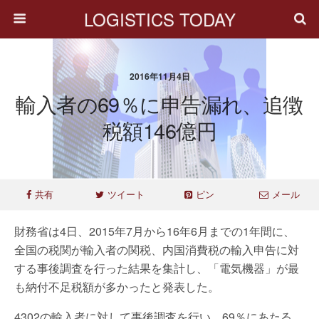
LOGISTICS TODAY
2016年11月4日
輸入者の69％に申告漏れ、追徴
税額146億円
共有
ツイート
ピン
メール
財務省は4日、2015年7月から16年6月までの1年間に、
全国の税関が輸入者の関税、内国消費税の輸入申告に対
する事後調査を行った結果を集計し、「電気機器」が最
も納付不足税額が多かったと発表した。
4302の輸入者に対して事後調査を行い、69％にあたる