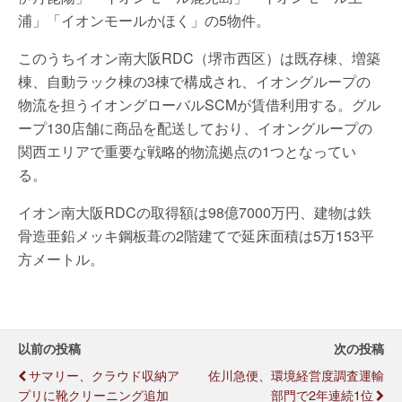
浦」「イオンモールかほく」の5物件。
このうちイオン南大阪RDC（堺市西区）は既存棟、増築
棟、自動ラック棟の3棟で構成され、イオングループの
物流を担うイオングローバルSCMが賃借利用する。グル
ープ130店舗に商品を配送しており、イオングループの
関西エリアで重要な戦略的物流拠点の1つとなってい
る。
イオン南大阪RDCの取得額は98億7000万円、建物は鉄
骨造亜鉛メッキ鋼板葺の2階建てで延床面積は5万153平
方メートル。
以前の投稿
次の投稿
サマリー、クラウド収納ア
佐川急便、環境経営度調査運輸
プリに靴クリーニング追加
部門で2年連続1位