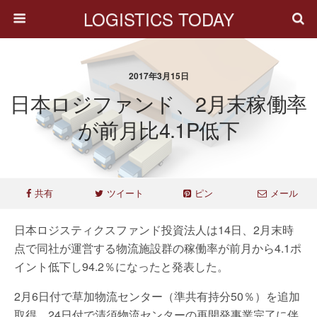
LOGISTICS TODAY
2017年3月15日
日本ロジファンド、2月末稼働率
が前月比4.1P低下
共有
ツイート
ピン
メール
日本ロジスティクスファンド投資法人は14日、2月末時
点で同社が運営する物流施設群の稼働率が前月から4.1ポ
イント低下し94.2％になったと発表した。
2月6日付で草加物流センター（準共有持分50％）を追加
取得、24日付で清須物流センターの再開発事業完了に伴