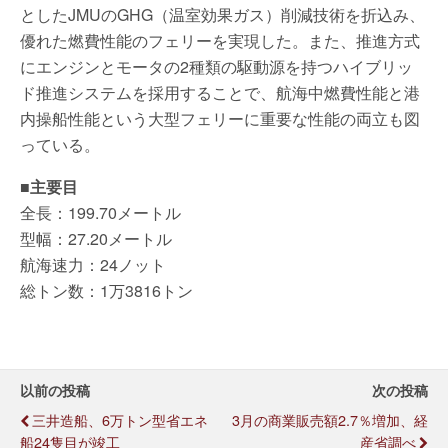
としたJMUのGHG（温室効果ガス）削減技術を折込み、
優れた燃費性能のフェリーを実現した。また、推進方式
にエンジンとモータの2種類の駆動源を持つハイブリッ
ド推進システムを採用することで、航海中燃費性能と港
内操船性能という大型フェリーに重要な性能の両立も図
っている。
■主要目
全長：199.70メートル
型幅：27.20メートル
航海速力：24ノット
総トン数：1万3816トン
以前の投稿
次の投稿
三井造船、6万トン型省エネ
3月の商業販売額2.7％増加、経
船24隻目が竣工
産省調べ