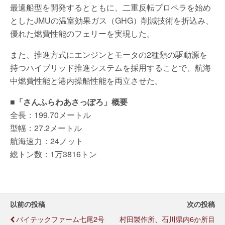
最適船型を開発するとともに、二重反転プロペラを始め
としたJMUの温室効果ガス（GHG）削減技術を折込み、
優れた燃費性能のフェリーを実現した。
また、推進方式にエンジンとモータの2種類の駆動源を
持つハイブリッド推進システムを採用することで、航海
中燃費性能と港内操船性能を両立させた。
■「さんふらわあさっぽろ」概要
全長：199.70メートル
型幅：27.2メートル
航海速力：24ノット
総トン数：1万3816トン
以前の投稿
次の投稿
バイテックファーム七尾2号
村田製作所、石川県内6か所目