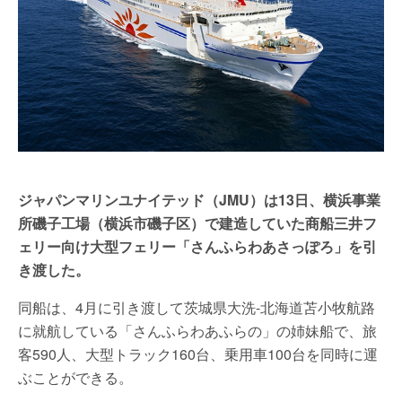
ジャパンマリンユナイテッド（JMU）は13日、横浜事業
所磯子工場（横浜市磯子区）で建造していた商船三井フ
ェリー向け大型フェリー「さんふらわあさっぽろ」を引
き渡した。
同船は、4月に引き渡して茨城県大洗-北海道苫小牧航路
に就航している「さんふらわあふらの」の姉妹船で、旅
客590人、大型トラック160台、乗用車100台を同時に運
ぶことができる。