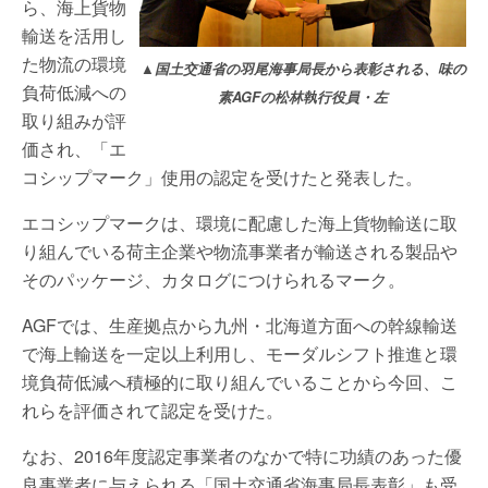
ら、海上貨物
輸送を活用し
た物流の環境
▲国土交通省の羽尾海事局長から表彰される、味の
負荷低減への
素AGFの松林執行役員・左
取り組みが評
価され、「エ
コシップマーク」使用の認定を受けたと発表した。
エコシップマークは、環境に配慮した海上貨物輸送に取
り組んでいる荷主企業や物流事業者が輸送される製品や
そのパッケージ、カタログにつけられるマーク。
AGFでは、生産拠点から九州・北海道方面への幹線輸送
で海上輸送を一定以上利用し、モーダルシフト推進と環
境負荷低減へ積極的に取り組んでいることから今回、こ
れらを評価されて認定を受けた。
なお、2016年度認定事業者のなかで特に功績のあった優
良事業者に与えられる「国土交通省海事局長表彰」も受