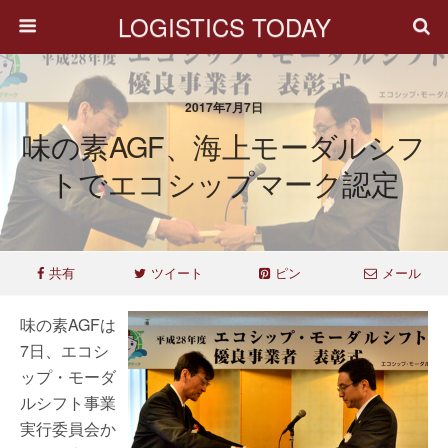
LOGISTICS TODAY
2017年7月7日
味の素AGF、海上モーダルシフ
トでエコシップマーク認定
共有
ツイート
ピン
メール
味の素AGFは
7日、エコシ
ップ・モーダ
ルシフト事業
実行委員会か