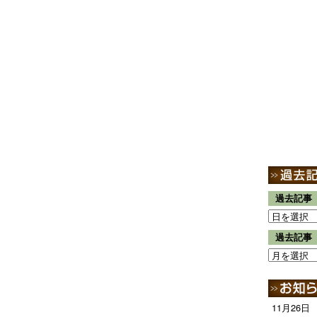
過去記事
過去記事
11月26日