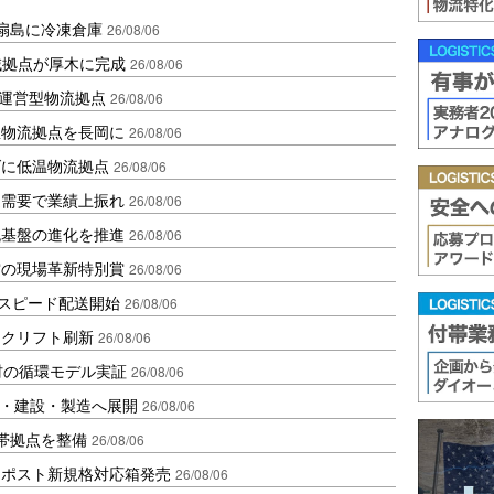
扇島に冷凍倉庫
26/08/06
域拠点が厚木に完成
26/08/06
運営型物流拠点
26/08/06
温物流拠点を長岡に
26/08/06
ダに低温物流拠点
26/08/06
送需要で業績上振れ
26/08/06
流基盤の進化を推進
26/08/06
賞の現場革新特別賞
26/08/06
しスピード配送開始
26/08/06
ークリフト刷新
26/08/06
材の循環モデル実証
26/08/06
物流・建設・製造へ展開
26/08/06
帯拠点を整備
26/08/06
クポスト新規格対応箱発売
26/08/06