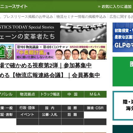
S TODAY｜国内最大の物流ニュースサイト
3PL, SCMなど国内外の最新の物流
、プレスリリース掲載のお申込み
物流セミナー情報の掲載申込み
広告に関する
場で確かめる視察第2弾｜参加募集中
める【物流広報連絡会議】｜会員募集中