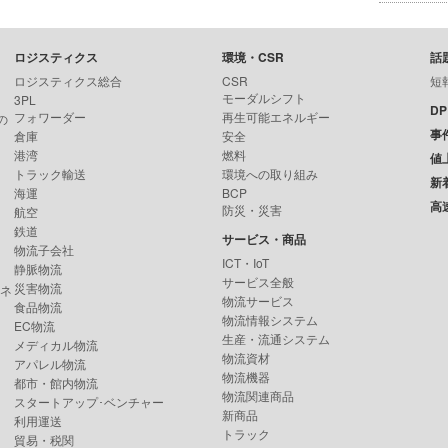
ロジスティクス
環境・CSR
話
ロジスティクス総合
CSR
短
モーダルシフト
3PL
D
フォワーダー
再生可能エネルギー
の
事
倉庫
安全
港湾
燃料
値
トラック輸送
環境への取り組み
新
海運
BCP
高
防災・災害
航空
鉄道
サービス・商品
物流子会社
ICT・IoT
静脈物流
サービス全般
災害物流
ンネ
物流サービス
食品物流
物流情報システム
EC物流
生産・流通システム
メディカル物流
物流資材
アパレル物流
物流機器
都市・館内物流
物流関連商品
スタートアップ･ベンチャー
新商品
利用運送
トラック
貿易・税関