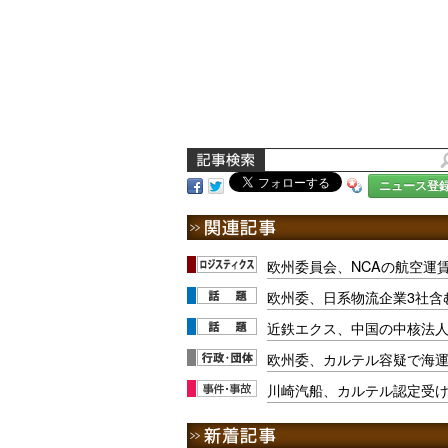
ニュース登
欧州委員会、NCAの航空運
欧州委、日系物流企業3社含
近鉄エクス、中国の中核法人
欧州委、カルテル容疑で海
川崎汽船、カルテル認定受け