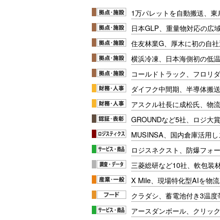
1万パレットを自動搬送、東
日本GLP、重量物対応の広
住友林業G、厚木に初の自社
横浜冷凍、日本海側初の低
コールドトラック、フロリ
ダイフク中間期、半導体搬
アスクル社長に成松氏、物
GROUNDなど5社、ロジ大
MUSINSA、国内倉庫活用
ロジスネクスト、防爆フォ
三菱総研など10社、軟包装
X Mile、現場特化型AIを
クラダシ、蓄電池付き3温度
アースダンボール、クリッ