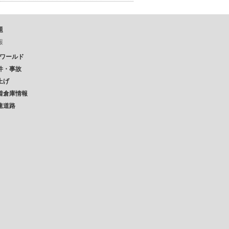
題
報
Pワールド
件・事故
上げ
着倉庫情報
速道路