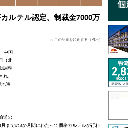
カルテル認定、制裁金7000万
>>
この記事を印刷する（PDF）
、中国
司（北
動調整
され、
現地時
輸送の
6年3月までの8か月間にわたって価格カルテルが行わ