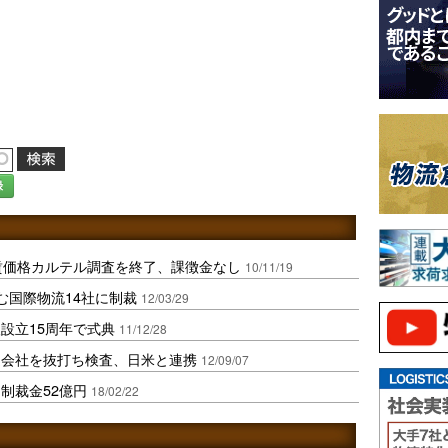
録
賃価格カルテル調査を終了、課徴金なし
10/11/19
む国際物流14社に制裁
12/03/29
設立15周年で式典
11/12/28
運会社を抜打ち検査、日米と連携
12/09/07
制裁金52億円
18/02/22