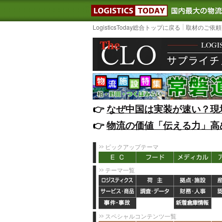
LOGISTIC
LogisticsToday総合トップに戻る
取材のご依頼
👉️
なぜ中国は実装が速い？現
👉️
物流の価値「伝える力」高
ピックアップテーマ
テーマ一覧
スペシャルコンテンツ一覧