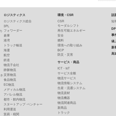
ロジスティクス
環境・CSR
話
ロジスティクス総合
CSR
短
モーダルシフト
3PL
D
フォワーダー
再生可能エネルギー
の
事
倉庫
安全
港湾
燃料
値
トラック輸送
環境への取り組み
新
海運
BCP
高
防災・災害
航空
鉄道
サービス・商品
物流子会社
ICT・IoT
静脈物流
サービス全般
災害物流
ンネ
物流サービス
食品物流
物流情報システム
EC物流
生産・流通システム
メディカル物流
物流資材
アパレル物流
物流機器
都市・館内物流
物流関連商品
スタートアップ･ベンチャー
新商品
利用運送
トラック
貿易・税関