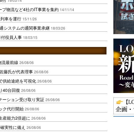
19/03/14
ープ物流など4社のIT事業を集約
14/11/14
物列車を運行
15/11/26
通システムの通関事業承継
18/03/26
日付役員人事
18/03/15
中国物流最前線
26/08/06
io佐藤氏が代表理事
26/08/06
で供給途絶を可視化
26/08/06
り40台回復
26/08/06
ステーション受け取り実証
26/08/06
ラック代行開始
26/08/06
生産能力2倍超に
26/08/06
不確実性に備え
26/08/06