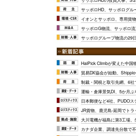
サッポロHD、サッポログル
イオンとサッポロ、専用貨
サッポロG物流、サッポロ流
サッポログループ物流の29
HaiPick Climbが変えた
貿易DX協会が始動、Shipp
制裁・関税と取引先網、6社
運輸・倉庫景気DI、5か月ぶ
日本郵便など4社、PUDO
JR貨物、鹿児島-延岡でト
大川電機が福島に第3工場、
カナダ企業、調達先分散で