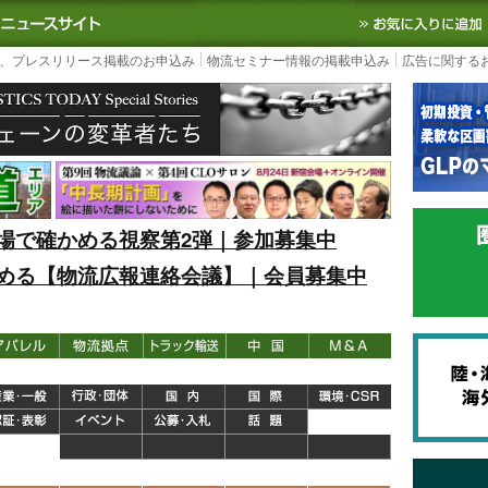
S TODAY｜国内最大の物流ニュースサイト
3PL, SCMなど国内外の最新の物流
、プレスリリース掲載のお申込み
物流セミナー情報の掲載申込み
広告に関する
場で確かめる視察第2弾｜参加募集中
める【物流広報連絡会議】｜会員募集中