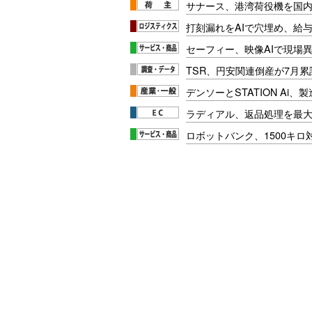
サナース、港湾荷役機を国
打刻漏れをAIで穴埋め、給
セーフィー、映像AIで現場
TSR、円安関連倒産が7月累
デンソーとSTATION Ai
ラディアル、返品処理を最大
ロボットバンク、1500キ