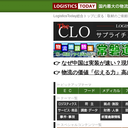
LOGISTIC
LogisticsToday総合トップに戻る
取材のご依頼
👉️
なぜ中国は実装が速い？現
👉️
物流の価値「伝える力」高
ピックアップテーマ
テーマ一覧
スペシャルコンテンツ一覧