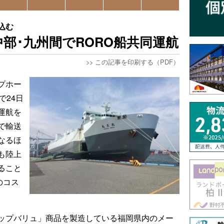
込む
部･九州間でRORO船共同運航
>>
この記事を印刷する（PDF）
プホー
で24日
運航を
で輸送
なるほ
も陸上
ること
のコス
ップバリュ」商品を製造している福岡県内のメー