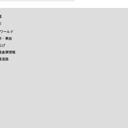
題
報
Pワールド
件・事故
上げ
着倉庫情報
速道路