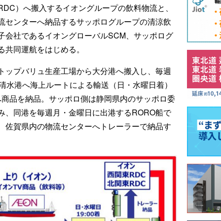
RDC）へ搬入するイオングループの飲料物流と、
流センターへ納品するサッポログループの清涼飲
子会社であるイオングローバルSCM、サッポログ
よる共同運航をはじめる。
トップバリュ生産工場から大分港へ搬入し、毎週
で清水港へ海上ルートによる輸送（日・水曜日着）
Cへ商品を納品。サッポロ側は静岡県内のサッポロ委
み、同港を毎週月・金曜日に出港するRORO船で
、佐賀県内の物流センターへトレーラーで納品す