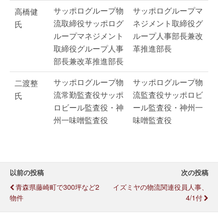
サッポログループ物
サッポログループマ
高橋健
流取締役サッポログ
ネジメント取締役グ
氏
ループマネジメント
ループ人事部長兼改
取締役グループ人事
革推進部長
部長兼改革推進部長
サッポログループ物
サッポログループ物
二渡整
流常勤監査役サッポ
流監査役サッポロビ
氏
ロビール監査役・神
ール監査役・神州一
州一味噌監査役
味噌監査役
以前の投稿
次の投稿
青森県藤崎町で300坪など2
イズミヤの物流関連役員人事、
物件
4/1付