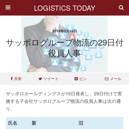
LOGISTICS TODAY
2018年3月15日
サッポログループ物流の29日付
役員人事
共有
ツイート
ピン
メール
サッポロホールディングスが15日発表し、29日付けで実
施する子会社サッポログループ物流の役員人事は次の通
り。
氏名
新
旧