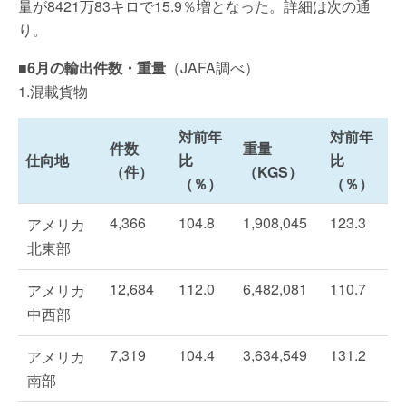
量が8421万83キロで15.9％増となった。詳細は次の通
り。
■6月の輸出件数・重量
（JAFA調べ）
1.混載貨物
対前年
対前年
件数
重量
仕向地
比
比
（件）
（KGS）
（％）
（％）
4,366
104.8
1,908,045
123.3
アメリカ
北東部
12,684
112.0
6,482,081
110.7
アメリカ
中西部
7,319
104.4
3,634,549
131.2
アメリカ
南部