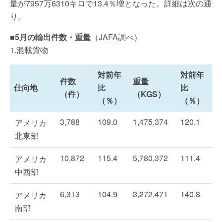
量が7957万6310キロで13.4％増となった。詳細は次の通
り。
■5月の輸出件数・重量
（JAFA調べ）
1.混載貨物
対前年
対前年
件数
重量
仕向地
比
比
（件）
（KGS）
（％）
（％）
3,788
109.0
1,475,374
120.1
アメリカ
北東部
10,872
115.4
5,780,372
111.4
アメリカ
中西部
6,313
104.9
3,272,471
140.8
アメリカ
南部