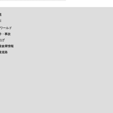
題
報
Pワールド
件・事故
上げ
着倉庫情報
速道路