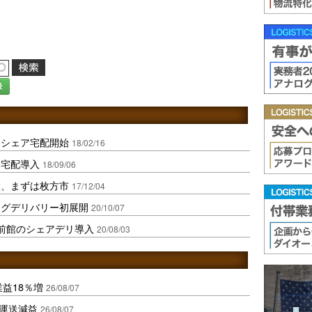
録
もシェア宅配開始
18/02/16
ア宅配導入
18/09/06
大、まずは枚方市
17/12/04
ングデリバリー初展開
20/10/07
前館のシェアデリ導入
20/08/03
業益18％増
26/08/07
も運送減益
26/08/07