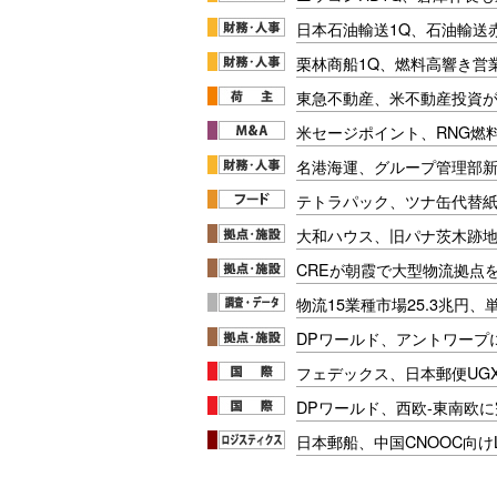
日本石油輸送1Q、石油輸送
栗林商船1Q、燃料高響き営
東急不動産、米不動産投資が
米セージポイント、RNG燃料
名港海運、グループ管理部
テトラパック、ツナ缶代替紙
大和ハウス、旧パナ茨木跡
CREが朝霞で大型物流拠点
物流15業種市場25.3兆円
DPワールド、アントワープ
フェデックス、日本郵便UG
DPワールド、西欧-東南欧
日本郵船、中国CNOOC向け