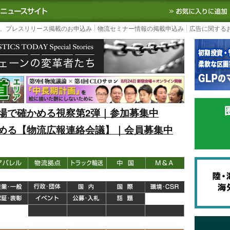
S TODAY｜国内最大の物流ニュースサイト
3PL, SCMなど国内外の最新の物流
、プレスリリース掲載のお申込み
物流セミナー情報の掲載申込み
広告に関する
場で確かめる視察第2弾｜参加募集中
める【物流広報連絡会議】｜会員募集中