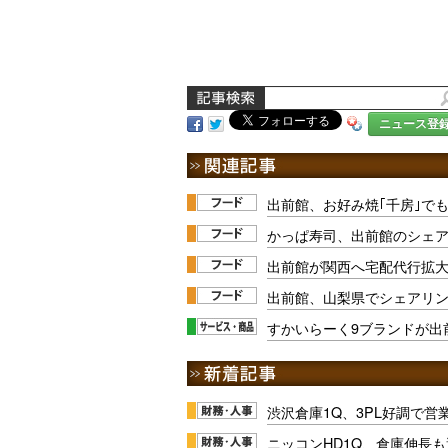
ニュース登
出前館、お好み焼｢千房｣で
かっぱ寿司、出前館のシェ
出前館が関西へ宅配代行拡
出前館、山梨県でシェアリ
すかいらーく9ブランドが出
渋沢倉庫1Q、3PL好調で営
ニッコンHD1Q、倉庫伸長