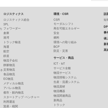
ロジスティクス
環境・CSR
話
ロジスティクス総合
CSR
短
モーダルシフト
3PL
D
フォワーダー
再生可能エネルギー
の
事
倉庫
安全
港湾
燃料
値
トラック輸送
環境への取り組み
新
海運
BCP
高
防災・災害
航空
鉄道
サービス・商品
物流子会社
ICT・IoT
静脈物流
サービス全般
災害物流
ンネ
物流サービス
食品物流
物流情報システム
EC物流
生産・流通システム
メディカル物流
物流資材
アパレル物流
物流機器
都市・館内物流
物流関連商品
スタートアップ･ベンチャー
新商品
利用運送
トラック
貿易・税関