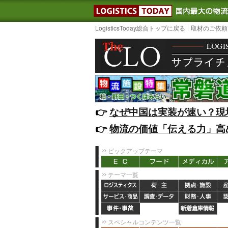
LOGISTIC
LogisticsToday総合トップに戻る
取材のご依頼
👉️
なぜ中国は実装が速い？現
👉️
物流の価値「伝える力」高
ピックアップテーマ
テーマ一覧
スペシャルコンテンツ一覧