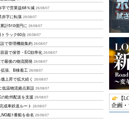
赤字で営業益68％減
26/08/07
業赤字に転落
26/08/07
累計510億円に
26/08/07
トラック60台
26/08/07
新設で管理機能集約
26/08/07
容器で保管・EC効率化
26/08/07
地で最後の物流開発
26/08/07
を拡張、B棟着工
26/08/07
、単価上昇で拡大続く
26/08/07
に低温物流拠点新設
26/08/07
Xの欧州配送を支援
26/08/07
に完成車鉄道ルート
26/08/07
LNG船1番船を命名
26/08/07