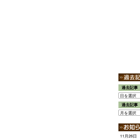
過去記事
過去記事
11月26日