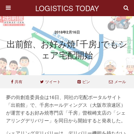
LOGISTICS TODAY
2018年2月16日
出前館、お好み焼｢千房｣でもシ
ェア宅配開始
共有
ツイート
ピン
メール
夢の街創造委員会は16日、同社の宅配ポータルサイト
「出前館」で、千房ホールディングス（大阪市浪速区）
が運営するお好み焼専門店「千房」曽根崎支店の「シェ
アリングデリバリー」を同日から開始すると発表した。
シェアリングデリバリーは、デリバリー機能を持たない