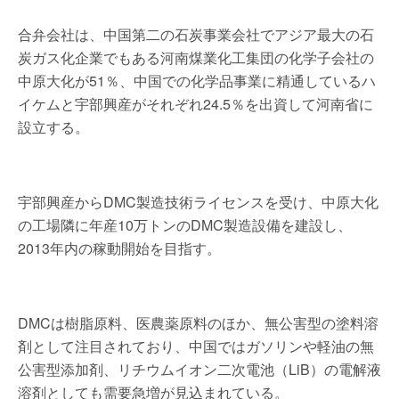
合弁会社は、中国第二の石炭事業会社でアジア最大の石
炭ガス化企業でもある河南煤業化工集団の化学子会社の
中原大化が51％、中国での化学品事業に精通しているハ
イケムと宇部興産がそれぞれ24.5％を出資して河南省に
設立する。
宇部興産からDMC製造技術ライセンスを受け、中原大化
の工場隣に年産10万トンのDMC製造設備を建設し、
2013年内の稼動開始を目指す。
DMCは樹脂原料、医農薬原料のほか、無公害型の塗料溶
剤として注目されており、中国ではガソリンや軽油の無
公害型添加剤、リチウムイオン二次電池（LiB）の電解液
溶剤としても需要急増が見込まれている。