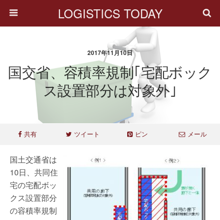
LOGISTICS TODAY
2017年11月10日
国交省、容積率規制｢宅配ボック
ス設置部分は対象外｣
共有
ツイート
ピン
メール
国土交通省は
10日、共同住
宅の宅配ボッ
クス設置部分
の容積率規制