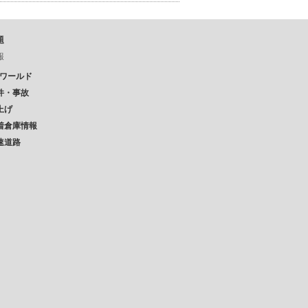
題
報
Pワールド
件・事故
上げ
着倉庫情報
速道路