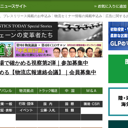
S TODAY｜国内最大の物流ニュースサイト
3PL, SCMなど国内外の最新の物流
、プレスリリース掲載のお申込み
物流セミナー情報の掲載申込み
広告に関する
場で確かめる視察第2弾｜参加募集中
める【物流広報連絡会議】｜会員募集中