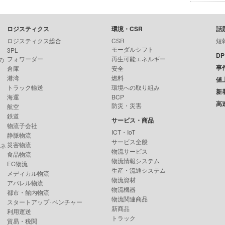
ロジスティクス
環境・CSR
話
ロジスティクス総合
CSR
短
モーダルシフト
3PL
D
フォワーダー
再生可能エネルギー
の
事
倉庫
安全
港湾
燃料
値
トラック輸送
環境への取り組み
新
海運
BCP
高
防災・災害
航空
鉄道
サービス・商品
物流子会社
ICT・IoT
静脈物流
サービス全般
災害物流
ンネ
物流サービス
食品物流
物流情報システム
EC物流
生産・流通システム
メディカル物流
物流資材
アパレル物流
物流機器
都市・館内物流
物流関連商品
スタートアップ･ベンチャー
新商品
利用運送
トラック
貿易・税関