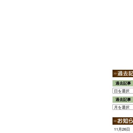
過去記事
過去記事
11月26日