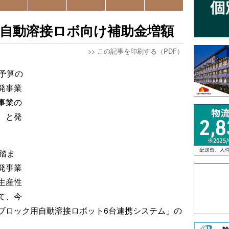
I自動溶接ロボ向け補助金増額
>>
この記事を印刷する（PDF）
予算の
発事業
事業の
、と発
踏ま
発事業
生産性
て、今
ブロック用自動溶接ロボット6台連携システム」の