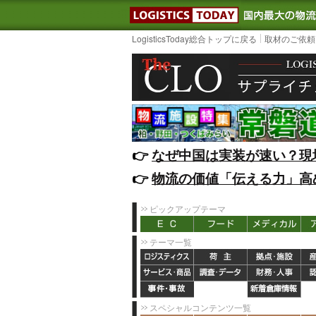
LOGISTIC
LogisticsToday総合トップに戻る
取材のご依頼
👉️
なぜ中国は実装が速い？現
👉️
物流の価値「伝える力」高
ピックアップテーマ
テーマ一覧
スペシャルコンテンツ一覧