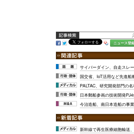
ニュース登
サイバーダイン、自走スレ
国交省、IoT活用など先進
PALTAC、研究開発部門の
日本郵船参画の技術開発PJ
今治造船、南日本造船の事
新幹線で再生医療細胞輸送