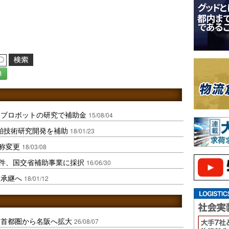
録
ーブロボットの研究で補助金
15/08/04
船舶技術研究開発を補助
18/01/23
名称変更
18/03/08
4件、国交省補助事業に採択
16/06/30
業承継へ
18/01/12
、首都圏から名阪へ拡大
26/08/07