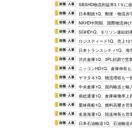
SBSHD物流利益率3.1％
日本郵政1Q、郵便・物流赤
NXHD中間期、国際物流伸び
SGHD1Q、モリソン連結効
ロジスティード1Q、売上1
日本トランスシティ1Q、海
渋沢倉庫1Q、3PL好調で営
ニッコンHD1Q、倉庫伸長
ヤマタネ1Q、物流増収も一
中央倉庫1Q、国内輸送と輸
南総通運1Q、倉庫稼働率上
栗林商船1Q、燃料高響き営
名港海運1Q、陸送伸長も営業
日本石油輸送1Q、石油輸送