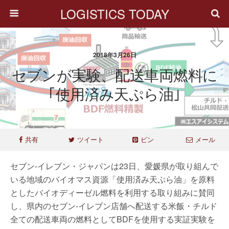
LOGISTICS TODAY
2018年3月26日
セブンが実験、配送車両燃料に
｢使用済み天ぷら油｣
共有
ツイート
ピン
メール
セブン-イレブン・ジャパンは23日、愛媛県が取り組んで
いる地域のバイオマス資源「使用済み天ぷら油」を原料
としたバイオディーゼル燃料を利用する取り組みに賛同
し、県内のセブン‐イレブン店舗へ配送する米飯・チルド
全ての配送車両の燃料としてBDFを使用する実証実験を