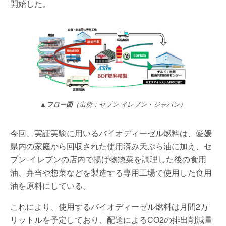
開始した。
▲フロー図
（出所：セブン-イレブン・ジャパン）
今回、実証実験に用いるバイオディーゼル燃料は、愛媛
県内の家庭から回収された使用済み天ぷら油に加え、セ
ブン-イレブンの店内で揚げ物惣菜を調理した後の食用
油、弁当や惣菜などを製造する専用工場で使用した食用
油を原料にしている。
これにより、使用するバイオディーゼル燃料は月間2万
リットルを予定しており、配送によるCO2の排出削減量