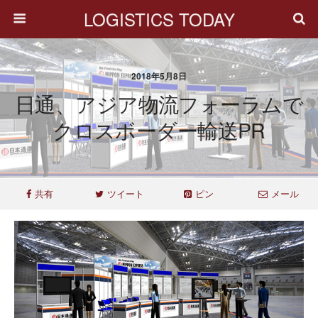
LOGISTICS TODAY
2018年5月8日
日通、アジア物流フォーラムで
クロスボーダー輸送PR
共有
ツイート
ピン
メール