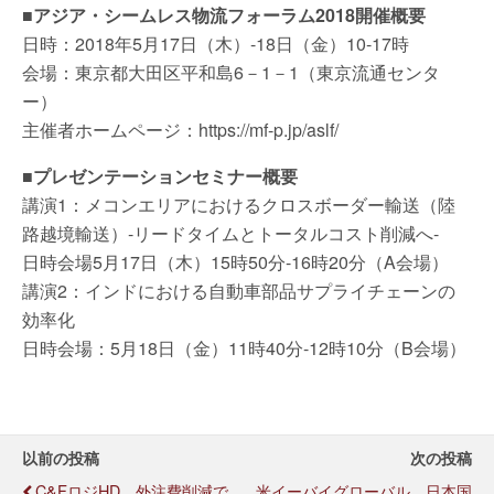
■アジア・シームレス物流フォーラム2018開催概要
日時：2018年5月17日（木）-18日（金）10-17時
会場：東京都大田区平和島6－1－1（東京流通センタ
ー）
主催者ホームページ：https://mf-p.jp/aslf/
■プレゼンテーションセミナー概要
講演1：メコンエリアにおけるクロスボーダー輸送（陸
路越境輸送）-リードタイムとトータルコスト削減へ-
日時会場5月17日（木）15時50分-16時20分（A会場）
講演2：インドにおける自動車部品サプライチェーンの
効率化
日時会場：5月18日（金）11時40分-12時10分（B会場）
以前の投稿
次の投稿
C&FロジHD、外注費削減で
米イーバイグローバル、日本国